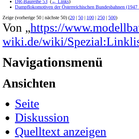
DR-Baureihe 53
‎
(
← Links
)
Dampflokomotiven der Österreichischen Bundesbahnen (1947 
Zeige (vorherige 50 | nächste 50) (
20
|
50
|
100
|
250
|
500
)
Von „
https://www.modellba
wiki.de/wiki/Spezial:Linkl
Navigationsmenü
Ansichten
Seite
Diskussion
Quelltext anzeigen