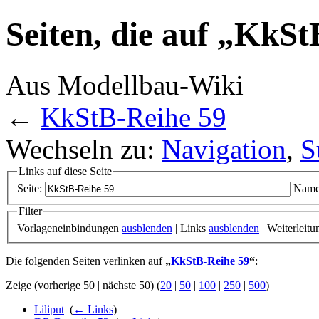
Seiten, die auf „KkSt
Aus Modellbau-Wiki
←
KkStB-Reihe 59
Wechseln zu:
Navigation
,
S
Links auf diese Seite
Seite:
Name
Filter
Vorlageneinbindungen
ausblenden
| Links
ausblenden
| Weiterleit
Die folgenden Seiten verlinken auf
„
KkStB-Reihe 59
“
:
Zeige (vorherige 50 | nächste 50) (
20
|
50
|
100
|
250
|
500
)
Liliput
‎
(
← Links
)