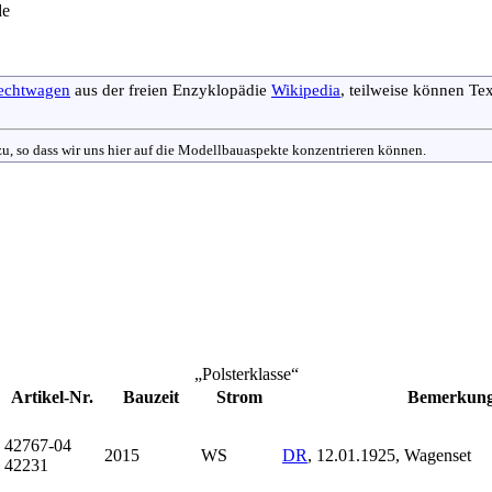
de
echtwagen
aus der freien Enzyklopädie
Wikipedia
, teilweise können Te
nzu, so dass wir uns hier auf die Modellbauaspekte konzentrieren können.
„Polsterklasse“
Artikel-Nr.
Bauzeit
Strom
Bemer­kun
42767-04
2015
WS
DR
, 12.01.1925, Wagen­set
42231