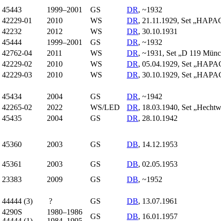
45443
1999–2001
GS
DR
, ~1932
42229-01
2010
WS
DR
, 21.11.1929, Set „HAPA
42232
2012
WS
DR
, 30.10.1931
45444
1999–2001
GS
DR
, ~1932
42762-04
2011
WS
DR
, ~1931, Set „D 119 Mün
42229-02
2010
WS
DR
, 05.04.1929, Set „HAPA
42229-03
2010
WS
DR
, 30.10.1929, Set „HAPA
45434
2004
GS
DR
, ~1942
42265-02
2022
WS/LED
DR
, 18.03.1940, Set „Hecht
45435
2004
GS
DR
, 28.10.1942
45360
2003
GS
DB
, 14.12.1953
45361
2003
GS
DB
, 02.05.1953
23383
2009
GS
DB
, ~1952
44444 (3)
?
GS
DB
, 13.07.1961
4290S
1980–1986
GS
DB
, 16.01.1957
44444 (1)
1984–1995