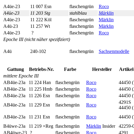
A4üe-23
11 007 Esn
flaschen­grün
Roco
A4üe-23
11 203 Stg
stahl­blau
Märklin
A4üe-23
11 222 Köl
flaschen­grün
Märklin
A4ü-23
11 257 Wt
flaschen­grün
Märklin
A4üe-23
?
flaschen­grün
Roco
Epoche III (nicht näher spezifiziert)
A4ü
240-102
flaschen­grün
Sachsen­modelle
Gattung
Betriebs-Nr.
Farbe
Her­steller
Artikel
mittlere Epoche III
AB4üe-23a
11 224 Han
flaschen­grün
Roco
44450 (
AB4üe-23a
11 225 Hmb
flaschen­grün
Roco
44450 (
AB4üe-23a
11 226 Esn
flaschen­grün
Roco
44450 (
4291S
AB4üe-23a
11 229 Esn
flaschen­grün
Roco
44450 (
AB4üe-23a
11 231 Esn
flaschen­grün
Roco
44450 (
B4üwe-23a
11 219 ×Reg
flaschen­grün
Märklin
Insider
42259-
AB4üwe-23
?
flaschen­grün
Roco
4291