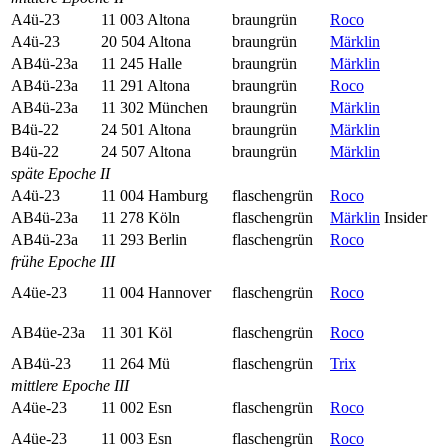
A4ü-23
11 003 Altona
braungrün
Roco
A4ü-23
20 504 Altona
braungrün
Märklin
AB4ü-23a
11 245 Halle
braungrün
Märklin
AB4ü-23a
11 291 Altona
braungrün
Roco
AB4ü-23a
11 302 München
braungrün
Märklin
B4ü-22
24 501 Altona
braungrün
Märklin
B4ü-22
24 507 Altona
braungrün
Märklin
späte Epoche II
A4ü-23
11 004 Hamburg
flaschen­grün
Roco
AB4ü-23a
11 278 Köln
flaschen­grün
Märklin
Insider
AB4ü-23a
11 293 Berlin
flaschen­grün
Roco
frühe Epoche III
A4üe-23
11 004 Hannover
flaschen­grün
Roco
AB4üe-23a
11 301 Köl
flaschen­grün
Roco
AB4ü-23
11 264 Mü
flaschen­grün
Trix
mittlere Epoche III
A4üe-23
11 002 Esn
flaschen­grün
Roco
A4üe-23
11 003 Esn
flaschen­grün
Roco