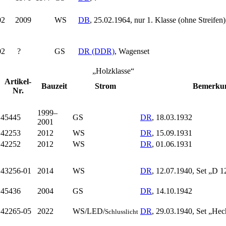
02
2009
WS
DB
, 25.02.1964, nur 1. Klasse (ohne Streifen
02
?
GS
DR (DDR)
, Wagen­set
„Holzklasse“
Artikel-
Bauzeit
Strom
Bemer­ku
Nr.
1999–
45445
GS
DR
, 18.03.1932
2001
42253
2012
WS
DR
, 15.09.1931
42252
2012
WS
DR
, 01.06.1931
43256-01
2014
WS
DR
, 12.07.1940, Set „D 12
45436
2004
GS
DR
, 14.10.1942
42265-05
2022
WS/LED/
DR
, 29.03.1940, Set „He
Schlusslicht