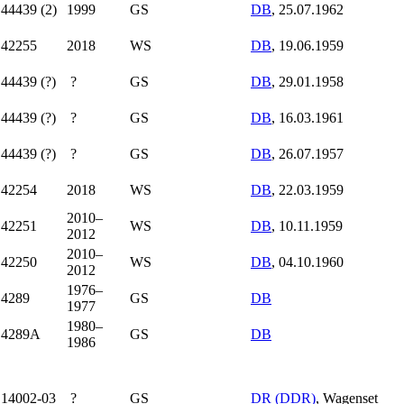
44439 (2)
1999
GS
DB
, 25.07.1962
42255
2018
WS
DB
, 19.06.1959
44439 (?)
?
GS
DB
, 29.01.1958
44439 (?)
?
GS
DB
, 16.03.1961
44439 (?)
?
GS
DB
, 26.07.1957
42254
2018
WS
DB
, 22.03.1959
2010–
42251
WS
DB
, 10.11.1959
2012
2010–
42250
WS
DB
, 04.10.1960
2012
1976–
4289
GS
DB
1977
1980–
4289A
GS
DB
1986
14002-03
?
GS
DR (DDR)
, Wagen­set