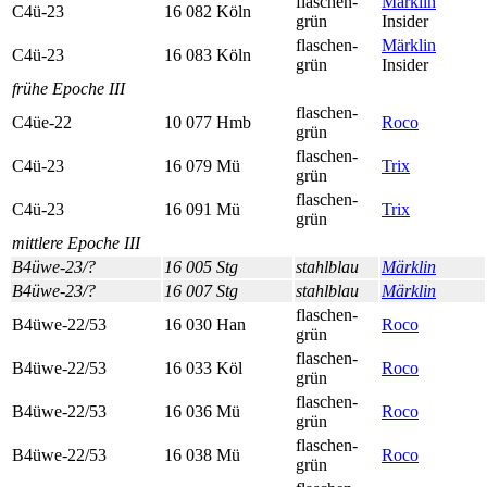
flaschen­
Märklin
C4ü-23
16 082 Köln
grün
Insider
flaschen­
Märklin
C4ü-23
16 083 Köln
grün
Insider
frühe Epoche III
flaschen­
C4üe-22
10 077 Hmb
Roco
grün
flaschen­
C4ü-23
16 079 Mü
Trix
grün
flaschen­
C4ü-23
16 091 Mü
Trix
grün
mittlere Epoche III
B4üwe-23/?
16 005 Stg
stahl­blau
Märklin
B4üwe-23/?
16 007 Stg
stahl­blau
Märklin
flaschen­
B4üwe-22/53
16 030 Han
Roco
grün
flaschen­
B4üwe-22/53
16 033 Köl
Roco
grün
flaschen­
B4üwe-22/53
16 036 Mü
Roco
grün
flaschen­
B4üwe-22/53
16 038 Mü
Roco
grün