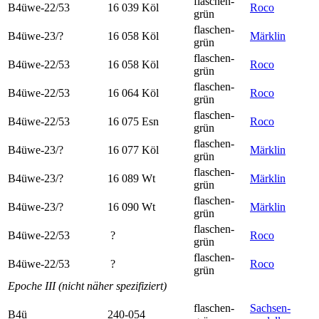
flaschen­
B4üwe-22/53
16 039 Köl
Roco
grün
flaschen­
B4üwe-23/?
16 058 Köl
Märklin
grün
flaschen­
B4üwe-22/53
16 058 Köl
Roco
grün
flaschen­
B4üwe-22/53
16 064 Köl
Roco
grün
flaschen­
B4üwe-22/53
16 075 Esn
Roco
grün
flaschen­
B4üwe-23/?
16 077 Köl
Märklin
grün
flaschen­
B4üwe-23/?
16 089 Wt
Märklin
grün
flaschen­
B4üwe-23/?
16 090 Wt
Märklin
grün
flaschen­
B4üwe-22/53
?
Roco
grün
flaschen­
B4üwe-22/53
?
Roco
grün
Epoche III (nicht näher spezifiziert)
flaschen­
Sachsen­
B4ü
240-054