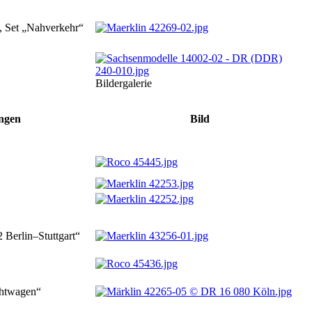
), Set „Nah­verkehr“
Bildergalerie
ngen
Bild
 Berlin–Stuttgart“
chtwagen“