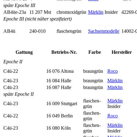
späte Epoche III
AB4üe-23a
11 207 Mst
chromoxid­grün
Märklin
Insider
42269-
Epoche III (nicht näher spezifiziert)
AB4ü
240-010
flaschen­grün
Sachsen­modelle
14002-
Gattung
Betriebs-Nr.
Farbe
Her­steller
Epoche II
C4ü-22
16 076 Altona
braungrün
Roco
C4ü-23
16 084 Halle
braungrün
Märklin
C4ü-23
16 087 Halle
braungrün
Märklin
späte Epoche II
flaschen­
Märklin
C4ü-23
16 009 Stuttgart
grün
Insider
flaschen­
C4ü-22
16 049 Berlin
Roco
grün
flaschen­
Märklin
C4ü-23
16 080 Köln
grün
Insider