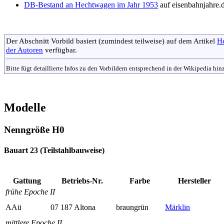
DB-Bestand an Hechtwagen im Jahr 1953
auf eisenbahnjahre.
Der Abschnitt Vorbild basiert (zumindest teilweise) auf dem Artikel
H
der Autoren
verfügbar.
Bitte fügt detaillierte Infos zu den Vorbildern entsprechend in der Wikipedia hi
Modelle
Nenngröße H0
Bauart 23 (Teilstahlbauweise)
Gattung
Betriebs-Nr.
Farbe
Her­steller
frühe Epoche II
AAü
07 187 Altona
braungrün
Märklin
mittlere Epoche II