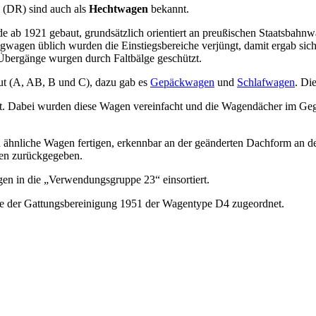
(DR) sind auch als
Hechtwagen
bekannt.
 ab 1921 gebaut, grundsätzlich orientiert an preußischen Staatsbahnw
wagen üblich wurden die Einstiegsbereiche verjüngt, damit ergab sich 
ergänge wurgen durch Faltbälge geschützt.
t (A, AB, B und C), dazu gab es
Gepäckwagen
und
Schlafwagen
. Di
t. Dabei wurden diese Wagen vereinfacht und die Wagendächer im Geg
 ähnliche Wagen fertigen, erkennbar an der geänderten Dachform an d
len zurückgegeben.
en in die „Verwendungsgruppe 23“ einsortiert.
 der Gattungsbereinigung 1951 der Wagentype D4 zugeordnet.