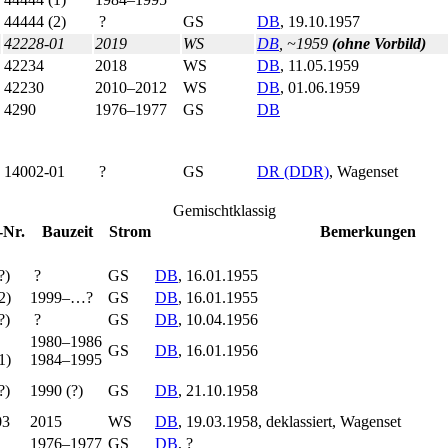
44444 (2)
?
GS
DB
, 19.10.1957
42228-01
2019
WS
DB
, ~1959
(ohne Vorbild)
42234
2018
WS
DB
, 11.05.1959
42230
2010–2012
WS
DB
, 01.06.1959
4290
1976–1977
GS
DB
14002-01
?
GS
DR (DDR)
, Wagen­set
Gemischtklassig
-Nr.
Bauzeit
Strom
Bemer­kungen
?)
?
GS
DB
, 16.01.1955
2)
1999–…?
GS
DB
, 16.01.1955
?)
?
GS
DB
, 10.04.1956
1980–1986
GS
DB
, 16.01.1956
1)
1984–1995
?)
1990 (?)
GS
DB
, 21.10.1958
03
2015
WS
DB
, 19.03.1958, deklassiert, Wagen­set
1976–1977
GS
DB
, ?