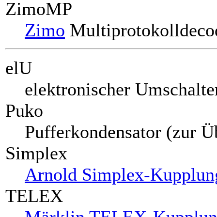
ZimoMP
Zimo
Multiprotokolldeco
elU
elektronischer Umschalte
Puko
Pufferkondensator (zur Ü
Simplex
Arnold Simplex-Kupplun
TELEX
Märklin TELEX-Kupplu