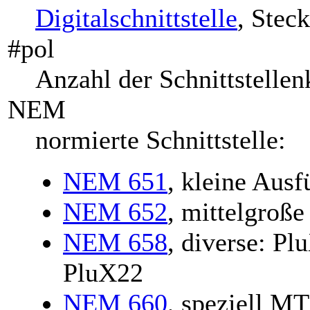
Digitalschnittstelle
, Stec
#pol
Anzahl der Schnittstellen
NEM
normierte Schnittstelle:
NEM 651
, kleine Ausf
NEM 652
, mittelgroß
NEM 658
, diverse: P
PluX22
NEM 660
, speziell M