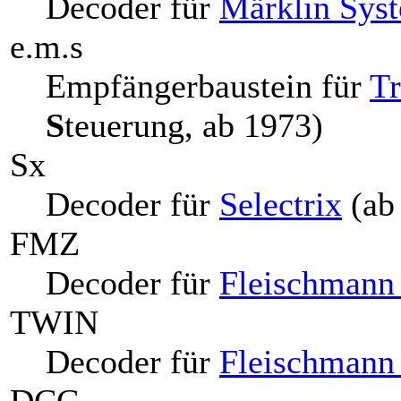
Decoder für
Märklin Sys
e.m.s
Empfängerbaustein für
Tr
S
teuerung, ab 1973)
Sx
Decoder für
Selectrix
(ab
FMZ
Decoder für
Fleischmann
TWIN
Decoder für
Fleischman
DCC