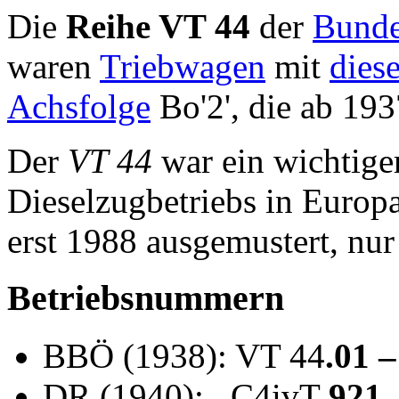
Die
Reihe VT 44
der
Bunde
waren
Triebwagen
mit
dies
Achsfolge
Bo'2', die ab 19
Der
VT 44
war ein wichtiger
Dieselzugbetriebs in Europ
erst 1988 ausgemustert, nu
Betriebsnummern
BBÖ (1938): VT 44
.01 –
DR (1940): C4ivT
921 