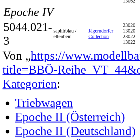
13062
Epoche IV
5044.021-
23020
saphirblau /
Jägerndorfer
13020
elfenbein
Collection
23022
3
13022
Von „
https://www.modellba
title=BBÖ-Reihe_VT_44&
Kategorien
:
Triebwagen
Epoche II (Österreich)
Epoche II (Deutschland)