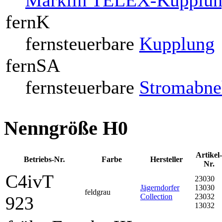
fernK
fernsteuerbare
Kupplung
fernSA
fernsteuerbare
Stromabn
Nenngröße H0
Artikel-
Betriebs-Nr.
Farbe
Her­steller
Nr.
C4ivT
23030
Jägerndorfer
13030
feldgrau
Collection
23032
923
13032