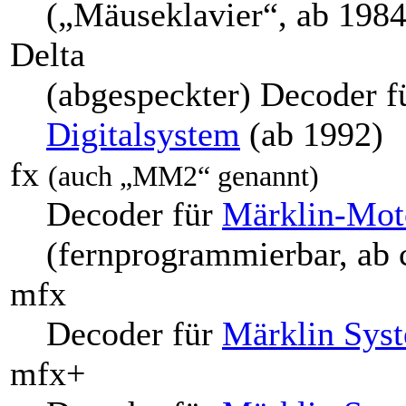
(„Mäuseklavier“, ab 1984
Delta
(abgespeckter) Decoder f
Digitalsystem
(ab 1992)
fx
(auch „MM2“ genannt)
Decoder für
Märklin-Moto
(fernprogrammierbar, ab 
mfx
Decoder für
Märklin Sys
mfx+