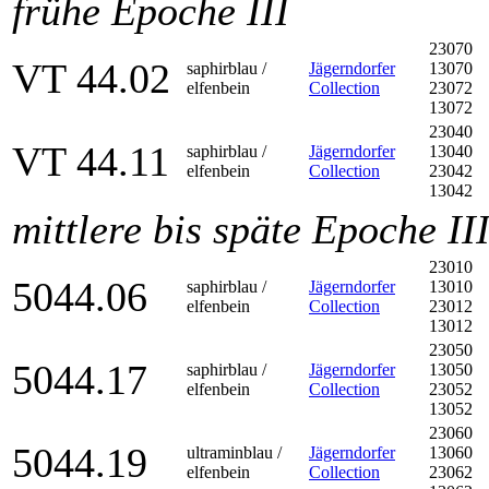
frühe Epoche III
23070
VT 44.02
saphirblau /
Jägerndorfer
13070
elfenbein
Collection
23072
13072
23040
VT 44.11
saphirblau /
Jägerndorfer
13040
elfenbein
Collection
23042
13042
mittlere bis späte Epoche II
23010
5044.06
saphirblau /
Jägerndorfer
13010
elfenbein
Collection
23012
13012
23050
5044.17
saphirblau /
Jägerndorfer
13050
elfenbein
Collection
23052
13052
23060
5044.19
ultraminblau /
Jägerndorfer
13060
elfenbein
Collection
23062