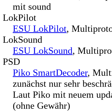
mit sound
LokPilot
ESU LokPilot
, Multiprot
LokSound
ESU LokSound
, Multipr
PSD
Piko SmartDecoder
, Mult
zunächst nur sehr beschr
Laut Piko mit neuem upda
(ohne Gewähr)