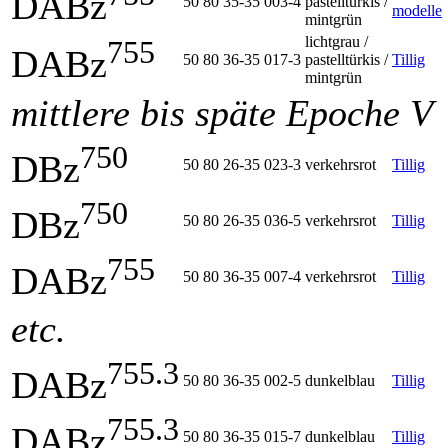
DABz
50 80 35-35 003-4
pastelltürkis /
modelle
mintgrün
lichtgrau /
755
DABz
50 80 36-35 017-3
pastelltürkis /
Tillig
mintgrün
mittlere bis späte Epoche V
750
DBz
50 80 26-35 023-3
verkehrsrot
Tillig
750
DBz
50 80 26-35 036-5
verkehrsrot
Tillig
755
DABz
50 80 36-35 007-4
verkehrsrot
Tillig
etc.
755.3
DABz
50 80 36-35 002-5
dunkelblau
Tillig
755.3
DABz
50 80 36-35 015-7
dunkelblau
Tillig