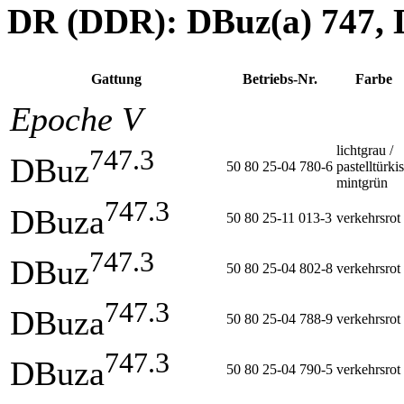
DR (DDR): DBuz(a) 747, 
Gattung
Betriebs-Nr.
Farbe
Epoche V
lichtgrau /
747.3
DBuz
50 80 25-04 780-6
pastelltürkis
mintgrün
747.3
DBuza
50 80 25-11 013-3
verkehrsrot
747.3
DBuz
50 80 25-04 802-8
verkehrsrot
747.3
DBuza
50 80 25-04 788-9
verkehrsrot
747.3
DBuza
50 80 25-04 790-5
verkehrsrot