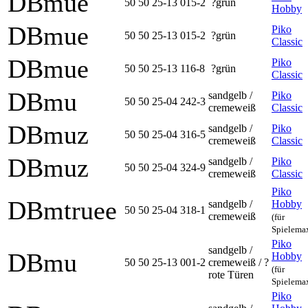
DBmue
50 50 25-13 015-2
?grün
Hobby
DBmue
Piko
50 50 25-13 015-2
?grün
Classic
DBmue
Piko
50 50 25-13 116-8
?grün
Classic
DBmu
sandgelb /
Piko
50 50 25-04 242-3
cremeweiß
Classic
DBmuz
sandgelb /
Piko
50 50 25-04 316-5
cremeweiß
Classic
DBmuz
sandgelb /
Piko
50 50 25-04 324-9
cremeweiß
Classic
Piko
DBmtruee
sandgelb /
Hobby
50 50 25-04 318-1
cremeweiß
(für
Spielema
Piko
sandgelb /
DBmu
Hobby
50 50 25-13 001-2
cremeweiß / ?
(für
rote Türen
Spielema
Piko