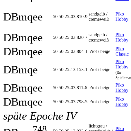
DBmqee
sandgelb /
Piko
50 50 25-03 810-9
cremeweiß
Hobby
DBmqee
sandgelb /
Piko
50 50 25-03 820-7
cremeweiß
Hobby
DBmqee
Piko
50 50 25-03 804-1
?rot / beige
Classic
Piko
DBmqe
Hobby
50 50 25-13 153-1
?rot / beige
(für
Spielema
DBmqee
Piko
50 50 25-03 811-6
?rot / beige
Hobby
DBmqee
Piko
50 50 25-03 798-5
?rot / beige
Hobby
späte Epoche IV
lichtgrau /
748
Piko