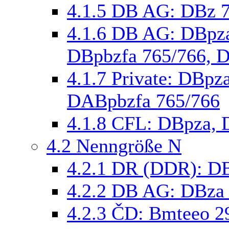
4.1.5
DB AG: DBz 7
4.1.6
DB AG: DBpza
DBpbzfa 765/766, 
4.1.7
Private: DBpz
DABpbzfa 765/766
4.1.8
CFL: DBpza, 
4.2
Nenngröße N
4.2.1
DR (DDR): D
4.2.2
DB AG: DBza 
4.2.3
ČD: Bmteeo 29