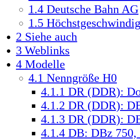
1.4
Deutsche Bahn AG
1.5
Höchstgeschwindig
2
Siehe auch
3
Weblinks
4
Modelle
4.1
Nenngröße H0
4.1.1
DR (DDR): Do
4.1.2
DR (DDR): D
4.1.3
DR (DDR): DB
4.1.4
DB: DBz 750,