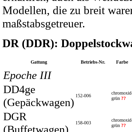
Modellen, die zu breit ware
maßstabsgetreuer.
DR (DDR): Doppelstockw
Gattung
Betriebs-Nr.
Farbe
Epoche III
DD4ge
chromoxid
152-006
grün
??
(Gepäckwagen)
DGR
chromoxid
158-003
grün
??
(Buffetwagen)