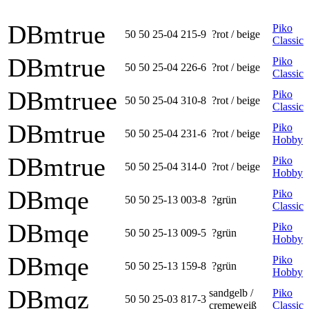
DBmtrue
Piko
50 50 25-04 215-9
?rot / beige
Classic
DBmtrue
Piko
50 50 25-04 226-6
?rot / beige
Classic
DBmtruee
Piko
50 50 25-04 310-8
?rot / beige
Classic
DBmtrue
Piko
50 50 25-04 231-6
?rot / beige
Hobby
DBmtrue
Piko
50 50 25-04 314-0
?rot / beige
Hobby
DBmqe
Piko
50 50 25-13 003-8
?grün
Classic
DBmqe
Piko
50 50 25-13 009-5
?grün
Hobby
DBmqe
Piko
50 50 25-13 159-8
?grün
Hobby
DBmqz
sandgelb /
Piko
50 50 25-03 817-3
cremeweiß
Classic