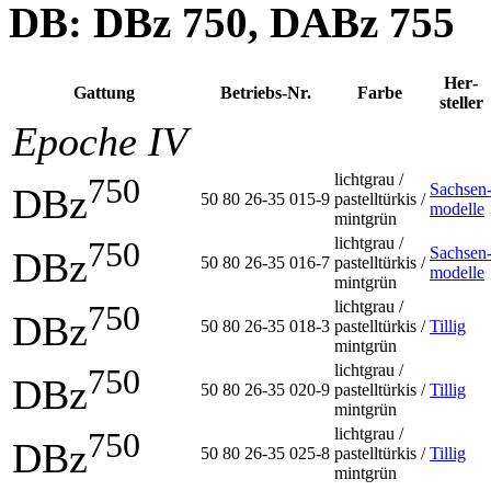
DB: DBz 750, DABz 755
Her­
Gattung
Betriebs-Nr.
Farbe
steller
Epoche IV
lichtgrau /
750
Sachsen
DBz
50 80 26-35 015-9
pastelltürkis /
modelle
mintgrün
lichtgrau /
750
Sachsen
DBz
50 80 26-35 016-7
pastelltürkis /
modelle
mintgrün
lichtgrau /
750
DBz
50 80 26-35 018-3
pastelltürkis /
Tillig
mintgrün
lichtgrau /
750
DBz
50 80 26-35 020-9
pastelltürkis /
Tillig
mintgrün
lichtgrau /
750
DBz
50 80 26-35 025-8
pastelltürkis /
Tillig
mintgrün