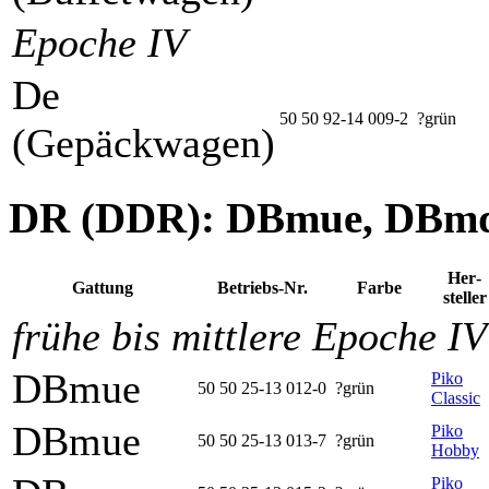
Epoche IV
De
50 50 92-14 009-2
?grün
(Gepäckwagen)
DR (DDR): DBmue, DBm
Her­
Gattung
Betriebs-Nr.
Farbe
steller
frühe bis mittlere Epoche IV
DBmue
Piko
50 50 25-13 012-0
?grün
Classic
DBmue
Piko
50 50 25-13 013-7
?grün
Hobby
Piko