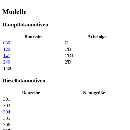
Modelle
Dampflokomotiven
Baureihe
Achs­folge
030
C
120
1'B
141
1'D1'
240
2'D
1400
Diesellokomotiven
Baureihe
Nenn­größe
301
303
304
305
306