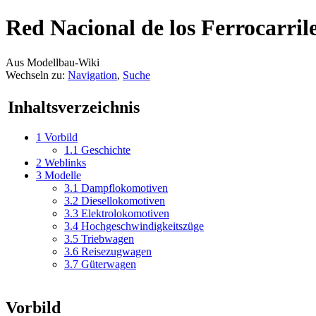
Red Nacional de los Ferrocarril
Aus Modellbau-Wiki
Wechseln zu:
Navigation
,
Suche
Inhaltsverzeichnis
1
Vorbild
1.1
Geschichte
2
Weblinks
3
Modelle
3.1
Dampflokomotiven
3.2
Diesellokomotiven
3.3
Elektrolokomotiven
3.4
Hochgeschwindigkeitszüge
3.5
Triebwagen
3.6
Reisezugwagen
3.7
Güterwagen
Vorbild