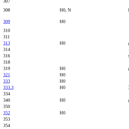
307
308
H0, N
309
H0
310
311
313
H0
314
316
318
319
H0
321
H0
333
H0
333.3
H0
334
340
H0
350
352
H0
353
354