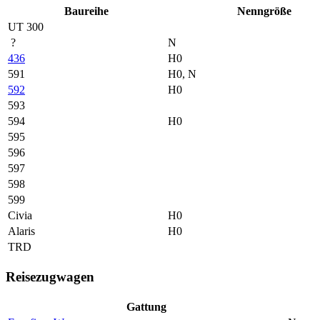
Baureihe
Nenn­größe
UT 300
?
N
436
H0
591
H0, N
592
H0
593
594
H0
595
596
597
598
599
Civia
H0
Alaris
H0
TRD
Reisezugwagen
Gattung