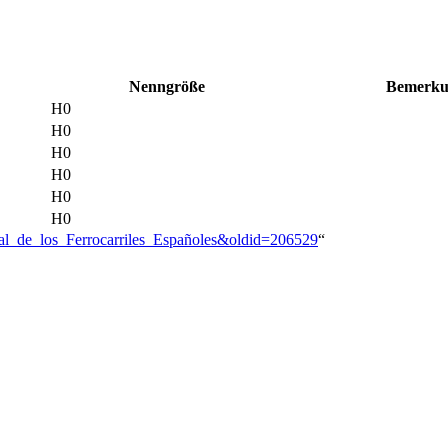
Nenn­größe
Bemer­k
H0
H0
H0
H0
H0
H0
al_de_los_Ferrocarriles_Españoles&oldid=206529
“