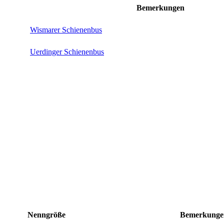
Bemer­kungen
Wismarer Schienenbus
Uerdinger Schienenbus
Nenn­größe
Bemer­kunge