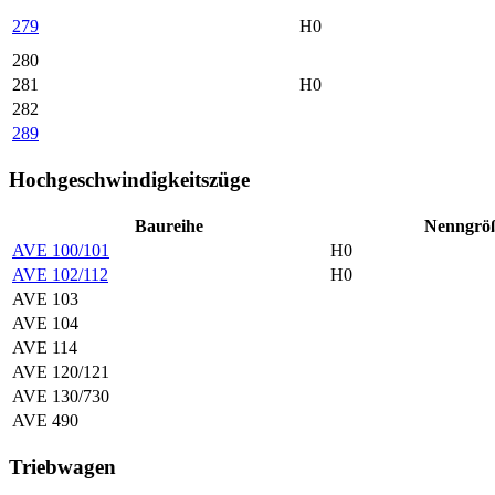
279
H0
280
281
H0
282
289
Hochgeschwindigkeitszüge
Baureihe
Nenn­grö
AVE 100/101
H0
AVE 102/112
H0
AVE 103
AVE 104
AVE 114
AVE 120/121
AVE 130/730
AVE 490
Triebwagen