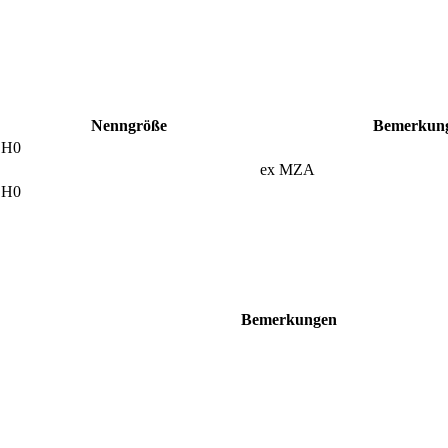
Nenn­größe
Bemer­kun
H0
ex MZA
H0
Bemer­kungen