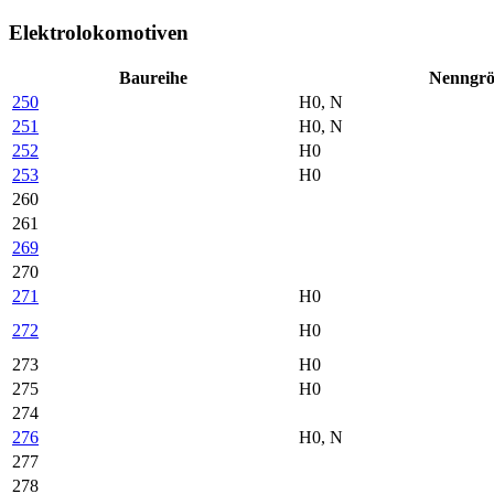
Elektrolokomotiven
Baureihe
Nenn­gr
250
H0, N
251
H0, N
252
H0
253
H0
260
261
269
270
271
H0
272
H0
273
H0
275
H0
274
276
H0, N
277
278