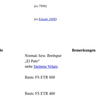
(ex 7900)
(ex
Estado 1000
)
ße
Bemer­kungen
Normal- bzw. Breitspur
„El Pato“
siehe
Siemens Velaro
Basis: FS ETR 600
Basis: FS ETR 460