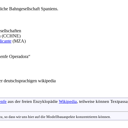
liche Bahngesellschaft Spaniens.
ellschaften
aña (CCHNE)
licante
(MZA)
„Renfe Operadora“
er deutschsprachigen wikipedia
enfe
aus der freien Enzyklopädie
Wikipedia
, teilweise können Textpass
nzu, so dass wir uns hier auf die Modellbauaspekte konzentrieren können.