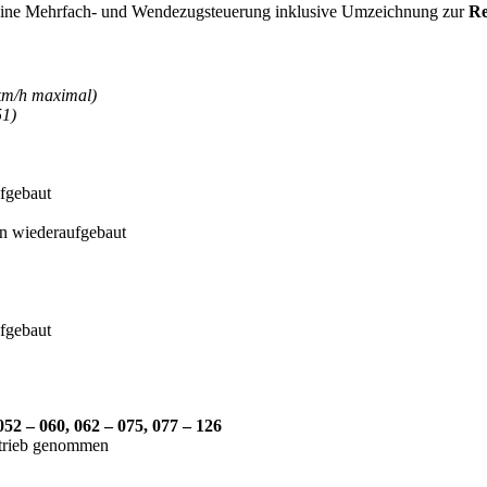
 eine Mehrfach- und Wendezugsteuerung inklusive Umzeichnung zur
Re
 km/h maximal)
51)
fgebaut
n wiederaufgebaut
fgebaut
052 – 060, 062 – 075, 077 – 126
etrieb genommen