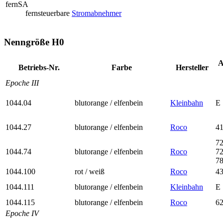
fernSA
fernsteuerbare
Stromabnehmer
Nenngröße H0
A
Betriebs-Nr.
Farbe
Her­steller
Epoche III
1044.04
blutorange / elfenbein
Kleinbahn
E
1044.27
blutorange / elfenbein
Roco
41
7
1044.74
blutorange / elfenbein
Roco
7
7
1044.100
rot / weiß
Roco
4
1044.111
blutorange / elfenbein
Kleinbahn
E
1044.115
blutorange / elfenbein
Roco
6
Epoche IV