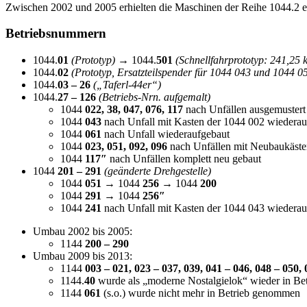
Zwischen 2002 und 2005 erhielten die Maschinen der Reihe 1044.2
Betriebsnummern
1044.
01
(Prototyp)
→ 1044.
501
(Schnellfahrprototyp: 241,25
1044.
02
(Prototyp, Ersatzteilspender für 1044 043 und 1044 0
1044.
03 – 26
(„Taferl-44er“)
1044.
27 – 126
(Betriebs-Nrn. aufgemalt)
1044
022, 38, 047, 076, 117
nach Unfällen ausgemustert
1044
043
nach Unfall mit Kasten der 1044 002 wiederau
1044
061
nach Unfall wiederaufgebaut
1044
023, 051, 092, 096
nach Unfällen mit Neubaukäste
1044
117″
nach Unfällen komplett neu gebaut
1044
201 – 291
(geänderte Drehgestelle)
1044
051
→ 1044
256
→ 1044
200
1044
291
→ 1044
256″
1044
241
nach Unfall mit Kasten der 1044 043 wiederau
Umbau 2002 bis 2005:
1144
200 – 290
Umbau 2009 bis 2013:
1144
003 – 021, 023 – 037, 039, 041 – 046, 048 – 050, 
1144.
40
wurde als „moderne Nostalgielok“ wieder in B
1144
061
(s.o.) wurde nicht mehr in Betrieb genommen