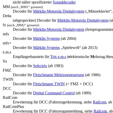
nicht näher spezifizierter
Sounddecoder
MM
(auch „MM1“ genannt)
Decoder für
Märklin-Motorola Digitalsystem
(„Mäuseklavier“,
Delta
(abgespeckter) Decoder für
Märklin-Motorola Digitalsystem
(a
fx
(auch „MM2“ genannt)
Decoder für
Märklin-Motorola Digitalsystem
(fernprogrammierb
mfx
Decoder für
Märklin Systems
(ab 2004)
mfx+
Decoder für
Märklin Systems
„Spielewelt“ (ab 2013)
e.m.s
Empfängerbaustein für
Trix e.m.s
(
e
lektronische
M
ehrzug-
S
te
Sx
Decoder für
Selectrix
(ab 1983)
FMZ
Decoder für
Fleischmann Mehrzugsteuerung
(ab 1986)
TWIN
Decoder für
Fleischmann TWIN
(= FMZ + DCC)
DCC
Decoder für
Digital Command Control
(ab 1989)
RailCom
Erweiterung für DCC (Fahrzeugerkennung, siehe
Railcom
, ab
RailComPlus
Erweiterung für DCC (Fahrzeuganmeldung, siehe
Railcom
, a