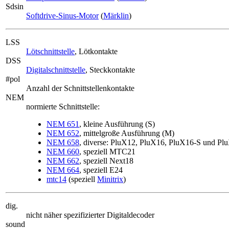
Sdsin
Softdrive-Sinus-Motor
(
Märklin
)
LSS
Lötschnittstelle
, Lötkontakte
DSS
Digitalschnittstelle
, Steckkontakte
#pol
Anzahl der Schnittstellenkontakte
NEM
normierte Schnittstelle:
NEM 651
, kleine Ausführung (S)
NEM 652
, mittelgroße Ausführung (M)
NEM 658
, diverse: PluX12, PluX16, PluX16-S und Pl
NEM 660
, speziell MTC21
NEM 662
, speziell Next18
NEM 664
, speziell E24
mtc14
(speziell
Minitrix
)
dig.
nicht näher spezifizierter Digitaldecoder
sound