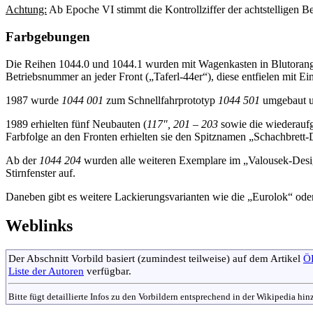
Achtung:
Ab Epoche VI stimmt die Kontrollziffer der achtstelligen B
Farbgebungen
Die Reihen 1044.0 und 1044.1 wurden mit Wagenkasten in Blutorange 
Betriebsnummer an jeder Front („Taferl-44er“), diese entfielen mit
1987 wurde
1044 001
zum Schnellfahrprototyp
1044 501
umgebaut un
1989 erhielten fünf Neubauten (
117″, 201 – 203
sowie die wiederaufg
Farbfolge an den Fronten erhielten sie den Spitznamen „Schachbrett-
Ab der
1044 204
wurden alle weiteren Exemplare im „Valousek-Desig
Stirnfenster auf.
Daneben gibt es weitere Lackierungsvarianten wie die „Eurolok“ ode
Weblinks
Der Abschnitt Vorbild basiert (zumindest teilweise) auf dem Artikel
Ö
Liste der Autoren
verfügbar.
Bitte fügt detaillierte Infos zu den Vorbildern entsprechend in der Wikipedia hi