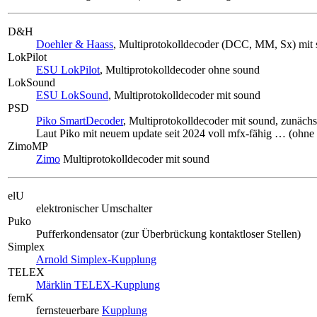
D&H
Doehler & Haass
, Multiprotokolldecoder (DCC, MM, Sx) mit
LokPilot
ESU LokPilot
, Multiprotokolldecoder ohne sound
LokSound
ESU LokSound
, Multiprotokolldecoder mit sound
PSD
Piko SmartDecoder
, Multiprotokolldecoder mit sound, zunächs
Laut Piko mit neuem update seit 2024 voll mfx-fähig … (ohn
ZimoMP
Zimo
Multiprotokolldecoder mit sound
elU
elektronischer Umschalter
Puko
Pufferkondensator (zur Überbrückung kontaktloser Stellen)
Simplex
Arnold Simplex-Kupplung
TELEX
Märklin TELEX-Kupplung
fernK
fernsteuerbare
Kupplung