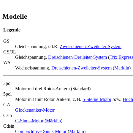
Modelle
Legende
GS
Gleichspannung, i.d.R.
Zweischienen-Zweileiter-System
GS/3L
Gleichspannung,
Dreischienen-Dreileiter-System
(
Trix Expres
WS
Wechselspannung,
Dreischienen-Zweileiter-System
(
Märklin
)
3pol
Motor mit drei Rotor-Ankern (Standard)
5pol
Motor mit fünf Rotor-Ankern, z. B.
5-Sterne-Motor
bzw.
Hoch
GA
Glockenanker-Motor
Csin
C-Sinus-Motor
(
Märklin
)
Cdsin
Compactdrive-Sinus-Motor
(
Märklin
)