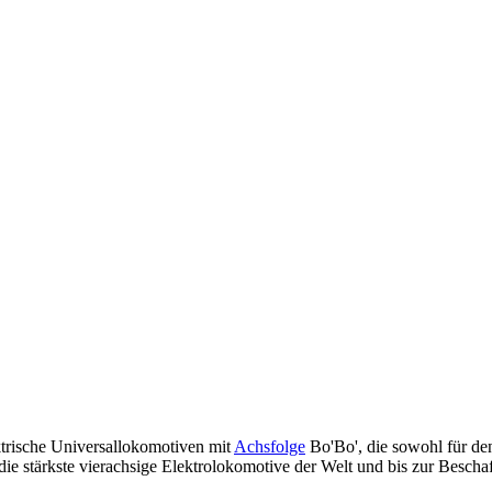
trische Universallokomotiven mit
Achsfolge
Bo'Bo', die sowohl für de
 die stärkste vierachsige Elektro­lokomotive der Welt und bis zur Besch