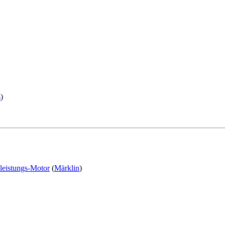
s
)
leistungs-Motor
(
Märklin
)