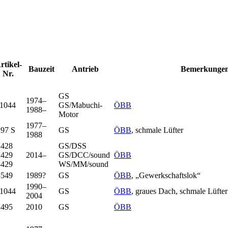
rtikel-
Bauzeit
Antrieb
Bemer­kunge
Nr.
GS
1974–
 1044
GS/Mabuchi-
ÖBB
1988–
Motor
1977–
97 S
GS
ÖBB
, schmale Lüfter
1988
2428
GS/DSS
2429
2014–
GS/DCC/sound
ÖBB
8429
WS/MM/sound
3549
1989?
GS
ÖBB
, „Gewerk­schaftslok“
1990–
 1044
GS
ÖBB
, graues Dach, schmale Lüfter
2004
2495
2010
GS
ÖBB