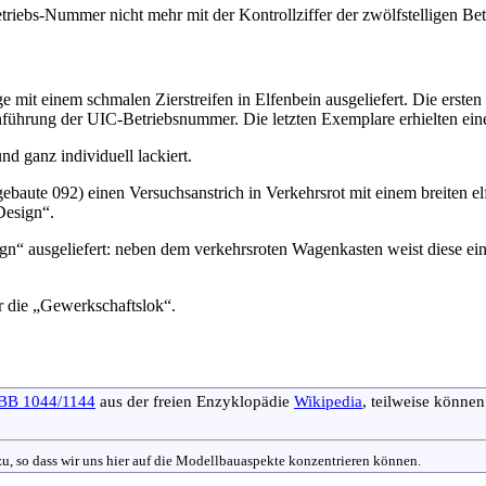
etriebs-Nummer nicht mehr mit der Kontrollziffer der zwölfstelligen 
mit einem schmalen Zierstreifen in Elfenbein ausgeliefert. Die erste
 Einführung der UIC-Betriebsnummer. Die letzten Exemplare erhielten 
d ganz individuell lackiert.
ebaute 092) einen Versuchsanstrich in Verkehrsrot mit einem breiten 
Design“.
n“ ausgeliefert: neben dem verkehrsroten Wagenkasten weist diese e
r die „Gewerkschaftslok“.
BB 1044/1144
aus der freien Enzyklopädie
Wikipedia
, teilweise könne
nzu, so dass wir uns hier auf die Modellbauaspekte konzentrieren können.