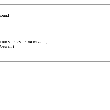
 sound
t nur sehr beschränkt mfx-fähig!
e Gewähr)