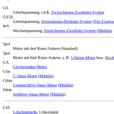
GS
Gleichspannung, i.d.R.
Zweischienen-Zweileiter-System
GS/3L
Gleichspannung,
Dreischienen-Dreileiter-System
(
Trix Expres
WS
Wechselspannung,
Dreischienen-Zweileiter-System
(
Märklin
)
3pol
Motor mit drei Rotor-Ankern (Standard)
5pol
Motor mit fünf Rotor-Ankern, z. B.
5-Sterne-Motor
bzw.
Hoch
GA
Glockenanker-Motor
Csin
C-Sinus-Motor
(
Märklin
)
Cdsin
Compactdrive-Sinus-Motor
(
Märklin
)
Sdsin
Softdrive-Sinus-Motor
(
Märklin
)
LSS
Lötschnittstelle
, Lötkontakte