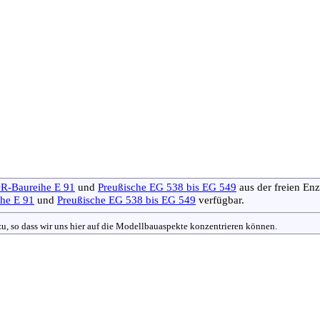
R-Baureihe E 91
und
Preußische EG 538 bis EG 549
aus der freien En
he E 91
und
Preußische EG 538 bis EG 549
verfügbar.
nzu, so dass wir uns hier auf die Modellbauaspekte konzentrieren können.