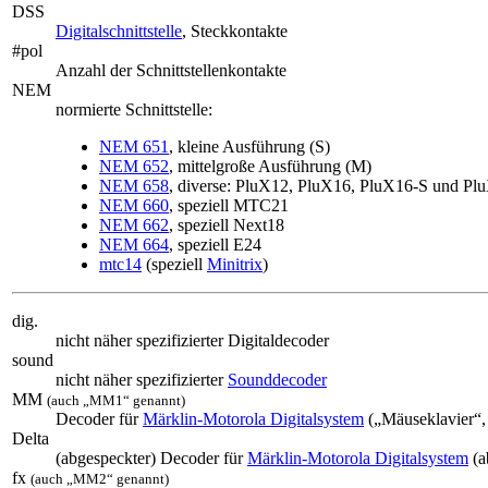
DSS
Digitalschnittstelle
, Steckkontakte
#pol
Anzahl der Schnittstellenkontakte
NEM
normierte Schnittstelle:
NEM 651
, kleine Ausführung (S)
NEM 652
, mittelgroße Ausführung (M)
NEM 658
, diverse: PluX12, PluX16, PluX16-S und Pl
NEM 660
, speziell MTC21
NEM 662
, speziell Next18
NEM 664
, speziell E24
mtc14
(speziell
Minitrix
)
dig.
nicht näher spezifizierter Digitaldecoder
sound
nicht näher spezifizierter
Sounddecoder
MM
(auch „MM1“ genannt)
Decoder für
Märklin-Motorola Digitalsystem
(„Mäuseklavier“,
Delta
(abgespeckter) Decoder für
Märklin-Motorola Digitalsystem
(a
fx
(auch „MM2“ genannt)