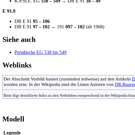
K.P.St.E. EG
538 – 549
→ DR E 91
38 – 49
E 91.9
DR E 91
95 – 106
DB E 91
97 – 102
→ 191
097 – 102
(ab 1968)
Siehe auch
Preußische EG 538 bis 549
Weblinks
Der Abschnitt Vorbild basiert (zumindest teilweise) auf den Artikeln
D
worden sein. In der Wikipedia sind die Listen Autoren von
DR-Baurei
Bitte fügt detaillierte Infos zu den Vorbildern entsprechend in der Wikipedia hi
Modell
Legende