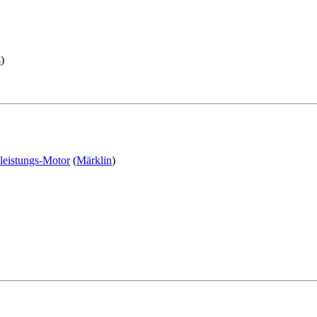
s
)
leistungs-Motor
(
Märklin
)