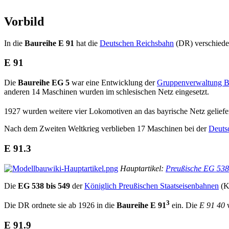
Vorbild
In die
Baureihe E 91
hat die
Deutschen Reichsbahn
(DR) verschied
E 91
Die
Baureihe EG 5
war eine Entwicklung der
Gruppenverwaltung B
anderen 14 Maschinen wurden im schlesischen Netz eingesetzt.
1927 wurden weitere vier Lokomotiven an das bayrische Netz geliefer
Nach dem Zweiten Weltkrieg verblieben 17 Maschinen bei der
Deuts
E 91.3
Hauptartikel:
Preußische EG 538
Die
EG 538 bis 549
der
Königlich Preußischen Staatseisenbahnen
(K.
3
Die DR ordnete sie ab 1926 in die
Baureihe E 91
ein. Die
E 91 40
w
E 91.9