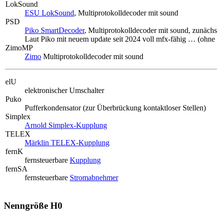
LokSound
ESU LokSound
, Multiprotokolldecoder mit sound
PSD
Piko SmartDecoder
, Multiprotokolldecoder mit sound, zunächs
Laut Piko mit neuem update seit 2024 voll mfx-fähig … (ohn
ZimoMP
Zimo
Multiprotokolldecoder mit sound
elU
elektronischer Umschalter
Puko
Pufferkondensator (zur Überbrückung kontaktloser Stellen)
Simplex
Arnold Simplex-Kupplung
TELEX
Märklin TELEX-Kupplung
fernK
fernsteuerbare
Kupplung
fernSA
fernsteuerbare
Stromabnehmer
Nenngröße H0