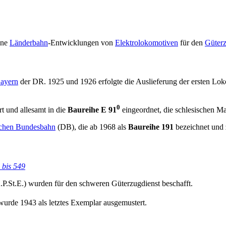
ene
Länderbahn
-Entwicklungen von
Elektrolokomotiven
für den
Güterz
ayern
der DR. 1925 und 1926 erfolgte die Auslieferung der ersten Lo
0
t und allesamt in die
Baureihe E 91
eingeordnet, die schlesischen M
chen Bundesbahn
(DB), die ab 1968 als
Baureihe 191
bezeichnet und
 bis 549
P.St.E.) wurden für den schweren Güterzugdienst beschafft.
urde 1943 als letztes Exemplar ausgemustert.