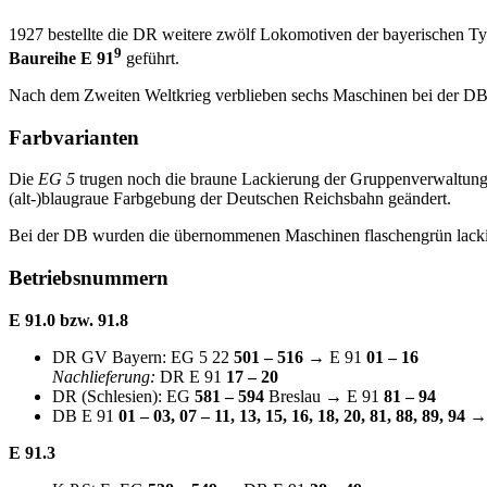
1927 bestellte die DR weitere zwölf Lokomotiven der bayerischen Typ
9
Baureihe E 91
geführt.
Nach dem Zweiten Weltkrieg verblieben sechs Maschinen bei der DB,
Farbvarianten
Die
EG 5
trugen noch die braune Lackierung der Gruppenverwaltung B
(alt-)blaugraue Farbgebung der Deutschen Reichsbahn geändert.
Bei der DB wurden die übernommenen Maschinen flaschengrün lacki
Betriebsnummern
E 91.0 bzw. 91.8
DR GV Bayern: EG 5 22
501 – 516
→ E 91
01 – 16
Nachlieferung:
DR E 91
17 – 20
DR (Schlesien): EG
581 – 594
Breslau → E 91
81 – 94
DB E 91
01 – 03, 07 – 11, 13, 15, 16, 18, 20, 81, 88, 89, 94
→
E 91.3