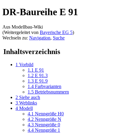
DR-Baureihe E 91
Aus Modellbau-Wiki
(Weitergeleitet von
Bayerische EG 5
)
Wechseln zu:
Navigation
,
Suche
Inhaltsverzeichnis
1
Vorbild
1.1
E 91
1.2
E 91.3
1.3
E 91.9
1.4
Farbvarianten
1.5
Betriebsnummern
2
Siehe auch
3
Weblinks
4
Modell
4.1
Nenngröße H0
4.2
Nenngröße N
4.3
Nenngröße 0
4.4
Nenngröße 1