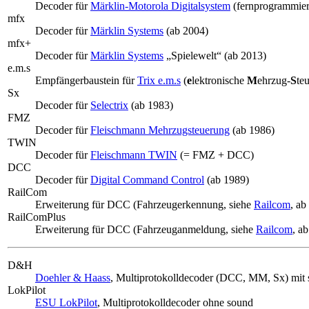
Decoder für
Märklin-Motorola Digitalsystem
(fernprogrammierb
mfx
Decoder für
Märklin Systems
(ab 2004)
mfx+
Decoder für
Märklin Systems
„Spielewelt“ (ab 2013)
e.m.s
Empfängerbaustein für
Trix e.m.s
(
e
lektronische
M
ehrzug-
S
te
Sx
Decoder für
Selectrix
(ab 1983)
FMZ
Decoder für
Fleischmann Mehrzugsteuerung
(ab 1986)
TWIN
Decoder für
Fleischmann TWIN
(= FMZ + DCC)
DCC
Decoder für
Digital Command Control
(ab 1989)
RailCom
Erweiterung für DCC (Fahrzeugerkennung, siehe
Railcom
, ab
RailComPlus
Erweiterung für DCC (Fahrzeuganmeldung, siehe
Railcom
, a
D&H
Doehler & Haass
, Multiprotokolldecoder (DCC, MM, Sx) mit
LokPilot
ESU LokPilot
, Multiprotokolldecoder ohne sound