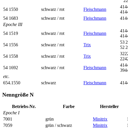
22
414
54 1550
schwarz / rot
Fleischmann
414
54 1683
schwarz / rot
Fleischmann
414
Epoche III
414
54 1519
schwarz / rot
Fleischmann
414
53 2
54 1556
schwarz / rot
Trix
52 2
322
54 1558
schwarz / rot
Trix
224
414
54 1692
schwarz / rot
Fleischmann
394
etc.
654.1550
schwarz
Fleischmann
414
Nenngröße N
Betriebs-Nr.
Farbe
Her­steller
Epoche I
7001
grün
Minitrix
7059
grün / schwarz
Minitrix