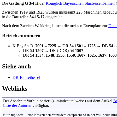
Die
Gattung G 3/4 H
der
Königlich Bayerischen Staatseisenbahnen
(
Zwischen 1919 und 1923 wurden insgesamt 225 Maschinen gebaut 
in die
Baureihe 54.15-17
eingereiht.
Nach dem Zweiten Weltkrieg kamen die meisten Exemplare zur
Deut
Betriebsnummern
K.Bay.Sts.B.
7001 – 7225
→ DR 54
1501 – 1725
→ DB 54
DR 54
1507
→ DR (DDR) 54
1507
DR 54
1534, 1548, 1550, 1559, 1607, 1625, 1637, 1663
Siehe auch
DR-Baureihe 54
Weblinks
Der Abschnitt Vorbild basiert (zumindest teilweise) auf dem Artikel
Ba
Liste der Autoren
verfügbar.
Bitte fügt detaillierte Infos zu den Vorbildern entsprechend in der Wikipedia hi