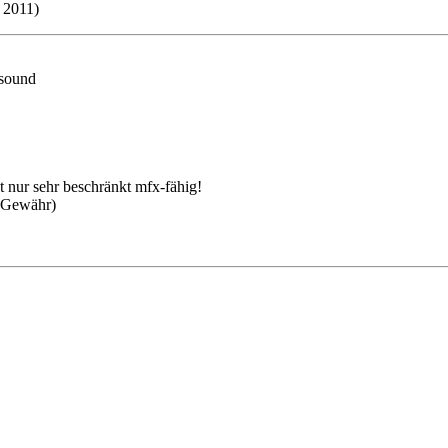
b 2011)
 sound
t nur sehr beschränkt mfx-fähig!
e Gewähr)