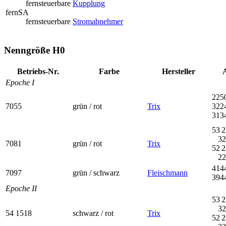
fernsteuerbare
Kupplung
fernSA
fernsteuerbare
Stromabnehmer
Nenngröße H0
Betriebs-Nr.
Farbe
Her­steller
A
Epoche I
225
7055
grün / rot
Trix
322
313
53 2
32
7081
grün / rot
Trix
52 2
22
414
7097
grün / schwarz
Fleischmann
394
Epoche II
53 2
32
54 1518
schwarz / rot
Trix
52 2