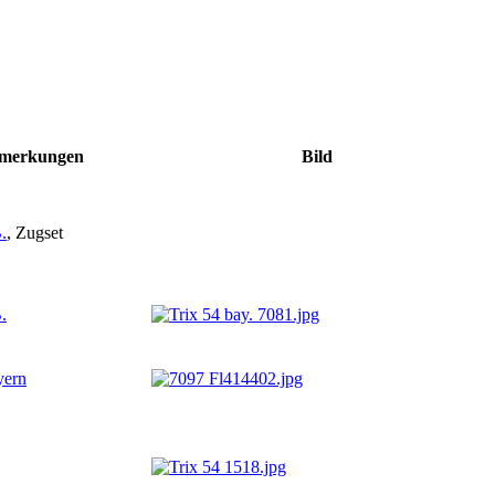
mer­kungen
Bild
.
, Zugset
.
ern