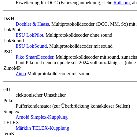
Erweiterung für DCC (Fahrzeuganmeldung, siehe
Railcom
, a
D&H
Doehler & Haass
, Multiprotokolldecoder (DCC, MM, Sx) mit
LokPilot
ESU LokPilot
, Multiprotokolldecoder ohne sound
LokSound
ESU LokSound
, Multiprotokolldecoder mit sound
PSD
Piko SmartDecoder
, Multiprotokolldecoder mit sound, zunächs
Laut Piko mit neuem update seit 2024 voll mfx-fähig … (ohn
ZimoMP
Zimo
Multiprotokolldecoder mit sound
elU
elektronischer Umschalter
Puko
Pufferkondensator (zur Überbrückung kontaktloser Stellen)
Simplex
Arnold Simplex-Kupplung
TELEX
Märklin TELEX-Kupplung
fernK