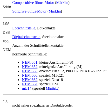
Compactdrive-Sinus-Motor
(
Märklin
)
Sdsin
Softdrive-Sinus-Motor
(
Märklin
)
LSS
Lötschnittstelle
, Lötkontakte
DSS
Digitalschnittstelle
, Steckkontakte
#pol
Anzahl der Schnittstellenkontakte
NEM
normierte Schnittstelle:
NEM 651
, kleine Ausführung (S)
NEM 652
, mittelgroße Ausführung (M)
NEM 658
, diverse: PluX12, PluX16, PluX16-S und Pl
NEM 660
, speziell MTC21
NEM 662
, speziell Next18
NEM 664
, speziell E24
mtc14
(speziell
Minitrix
)
dig.
nicht näher spezifizierter Digitaldecoder