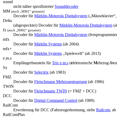
sound
nicht näher spezifizierter
Sounddecoder
MM
(auch „MM1“ genannt)
Decoder für
Märklin-Motorola Digitalsystem
(„Mäuseklavier“,
Delta
(abgespeckter) Decoder für
Märklin-Motorola Digitalsystem
(a
fx
(auch „MM2“ genannt)
Decoder für
Märklin-Motorola Digitalsystem
(fernprogrammierb
mfx
Decoder für
Märklin Systems
(ab 2004)
mfx+
Decoder für
Märklin Systems
„Spielewelt“ (ab 2013)
e.m.s
Empfängerbaustein für
Trix e.m.s
(
e
lektronische
M
ehrzug-
S
te
Sx
Decoder für
Selectrix
(ab 1983)
FMZ
Decoder für
Fleischmann Mehrzugsteuerung
(ab 1986)
TWIN
Decoder für
Fleischmann TWIN
(= FMZ + DCC)
DCC
Decoder für
Digital Command Control
(ab 1989)
RailCom
Erweiterung für DCC (Fahrzeugerkennung, siehe
Railcom
, ab
RailComPlus