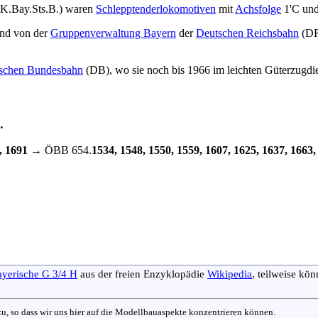
K.Bay.Sts.B.) waren
Schlepptenderlokomotiven
mit
Achsfolge
1'C und
und von der
Gruppenverwaltung Bayern
der
Deutschen Reichsbahn
(DR
schen Bundesbahn
(DB), wo sie noch bis 1966 im leichten Güterzugdie
…
, 1691
→ ÖBB 654.
1534, 1548, 1550, 1559, 1607, 1625, 1637, 1663,
yerische G 3/4 H
aus der freien Enzyklopädie
Wikipedia
, teilweise kö
nzu, so dass wir uns hier auf die Modellbauaspekte konzentrieren können.