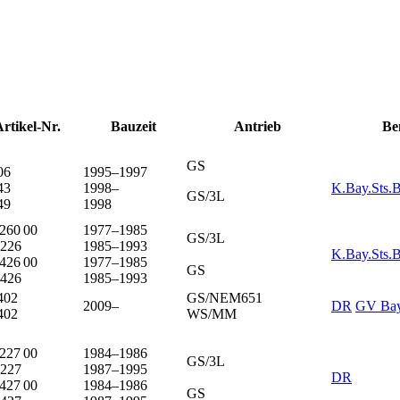
rtikel-Nr.
Bauzeit
Antrieb
Be
GS
06
1995–1997
43
1998–
K.Bay.Sts.B
GS/3L
49
1998
260 00
1977–1985
GS/3L
226
1985–1993
K.Bay.Sts.B
426 00
1977–1985
GS
426
1985–1993
402
GS/NEM651
2009–
DR
GV Bay
402
WS/MM
227 00
1984–1986
GS/3L
227
1987–1995
DR
427 00
1984–1986
GS