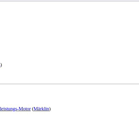
s
)
leistungs-Motor
(
Märklin
)