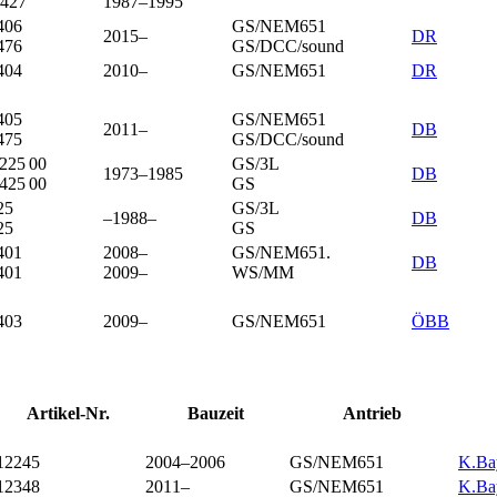
427
1987–1995
406
GS/NEM651
2015–
DR
476
GS/DCC/sound
404
2010–
GS/NEM651
DR
405
GS/NEM651
2011–
DB
475
GS/DCC/sound
225 00
GS/3L
1973–1985
DB
425 00
GS
25
GS/3L
–1988–
DB
25
GS
401
2008–
GS/NEM651.
DB
401
2009–
WS/MM
403
2009–
GS/NEM651
ÖBB
Artikel-Nr.
Bauzeit
Antrieb
12245
2004–2006
GS/NEM651
K.Bay
12348
2011–
GS/NEM651
K.Bay