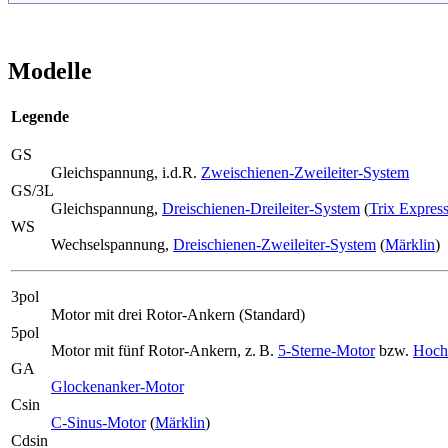
Modelle
Legende
GS
Gleichspannung, i.d.R.
Zweischienen-Zweileiter-System
GS/3L
Gleichspannung,
Dreischienen-Dreileiter-System
(
Trix Expres
WS
Wechselspannung,
Dreischienen-Zweileiter-System
(
Märklin
)
3pol
Motor mit drei Rotor-Ankern (Standard)
5pol
Motor mit fünf Rotor-Ankern, z. B.
5-Sterne-Motor
bzw.
Hoch
GA
Glockenanker-Motor
Csin
C-Sinus-Motor
(
Märklin
)
Cdsin