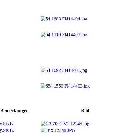
Bemer­kungen
Bild
.Sts.B.
.Sts.B.