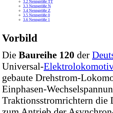
3.2
Nenngröße TT
3.3
Nenngröße N
3.4
Nenngröße Z
3.5
Nenngröße 0
3.6
Nenngröße 1
Vorbild
Die
Baureihe 120
der
Deut
Universal-
Elektrolokomoti
gebaute Drehstrom-Lokomoti
Einphasen-Wechselspannung
Traktionsstromrichtern di
zum Antrieb der Asynchro