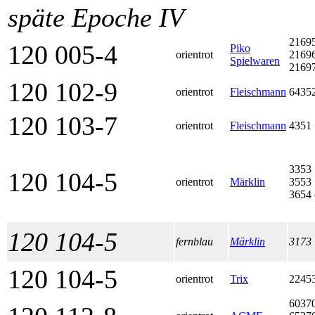
späte Epoche IV
2169
120 005-4
Piko
orientrot
2169
Spielwaren
2169
120 102-9
orientrot
Fleischmann
6435
120 103-7
orientrot
Fleischmann
4351
3353
120 104-5
orientrot
Märklin
3553
3654 
120 104-5
fernblau
Märklin
3173
120 104-5
orientrot
Trix
2245
6037