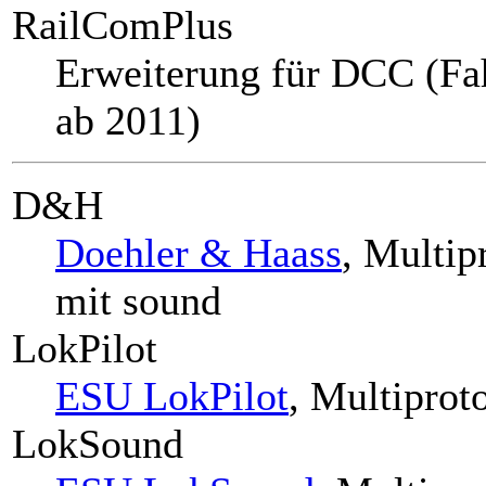
RailComPlus
Erweiterung für DCC (Fa
ab 2011)
D&H
Doehler & Haass
, Multi
mit sound
LokPilot
ESU LokPilot
, Multiprot
LokSound