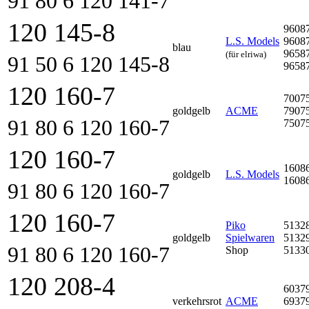
91 80 6 120 141-7
120 145-8
9608
L.S. Models
9608
blau
9658
(für elriwa)
91 50 6 120 145-8
9658
120 160-7
7007
goldgelb
ACME
7907
91 80 6 120 160-7
7507
120 160-7
1608
goldgelb
L.S. Models
1608
91 80 6 120 160-7
120 160-7
Piko
5132
goldgelb
Spielwaren
5132
91 80 6 120 160-7
Shop
5133
120 208-4
6037
verkehrsrot
ACME
6937