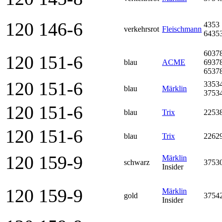
120 146-6
4353
verkehrsrot
Fleischmann
6435
6037
120 151-6
blau
ACME
6937
6537
120 151-6
3353
blau
Märklin
3753
120 151-6
blau
Trix
2253
120 151-6
blau
Trix
2262
120 159-9
Märklin
schwarz
3753
Insider
120 159-9
Märklin
gold
3754
Insider