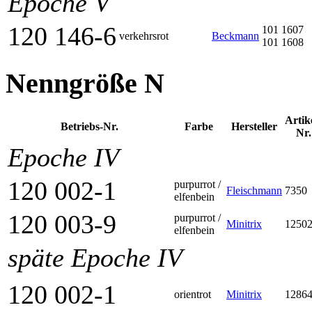
Epoche V
120 146-6
101 1607
verkehrsrot
Beckmann
101 1608
Nenngröße N
Artik
Betriebs-Nr.
Farbe
Her­steller
Nr.
Epoche IV
120 002-1
purpurrot /
Fleischmann
7350
elfenbein
120 003-9
purpurrot /
Minitrix
1250
elfenbein
späte Epoche IV
120 002-1
orientrot
Minitrix
1286