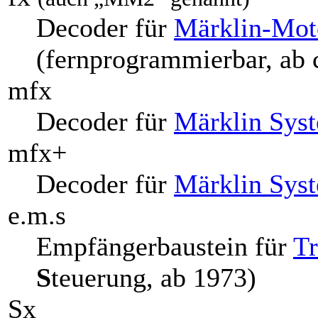
Decoder für
Märklin-Moto
(fernprogrammierbar, ab 
mfx
Decoder für
Märklin Sys
mfx+
Decoder für
Märklin Sys
e.m.s
Empfängerbaustein für
Tr
S
teuerung, ab 1973)
Sx