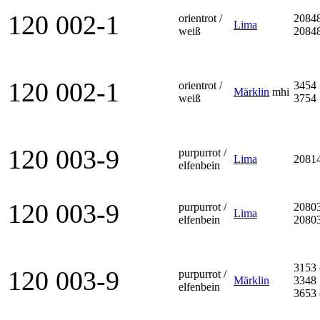
120 002-1
orientrot /
2084
Lima
weiß
2084
120 002-1
orientrot /
3454
Märklin
mhi
weiß
3754
120 003-9
purpurrot /
Lima
2081
elfenbein
120 003-9
purpurrot /
2080
Lima
elfenbein
2080
3153 
120 003-9
purpurrot /
Märklin
3348
elfenbein
3653 