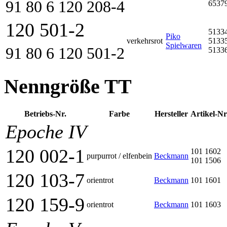
91 80 6 120 208-4
6537
120 501-2
5133
Piko
verkehrsrot
5133
Spielwaren
91 80 6 120 501-2
5133
Nenngröße TT
Betriebs-Nr.
Farbe
Her­steller
Artikel-Nr
Epoche IV
120 002-1
101 1602
purpurrot / elfenbein
Beckmann
101 1506
120 103-7
orientrot
Beckmann
101 1601
120 159-9
orientrot
Beckmann
101 1603