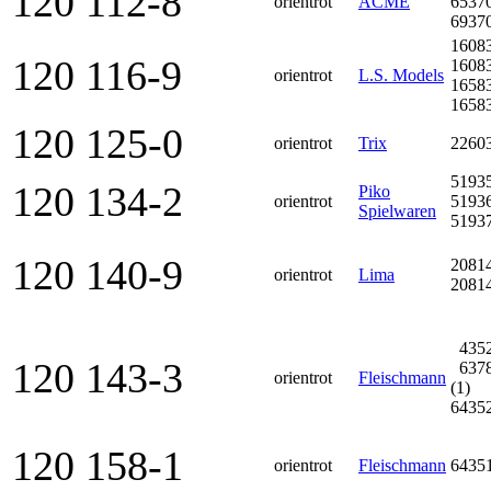
120 112-8
orientrot
ACME
6537
6937
1608
120 116-9
1608
orientrot
L.S. Models
1658
1658
120 125-0
orientrot
Trix
2260
5193
120 134-2
Piko
orientrot
5193
Spielwaren
5193
120 140-9
2081
orientrot
Lima
2081
4352
120 143-3
637
orientrot
Fleischmann
(1)
64352
120 158-1
orientrot
Fleischmann
6435