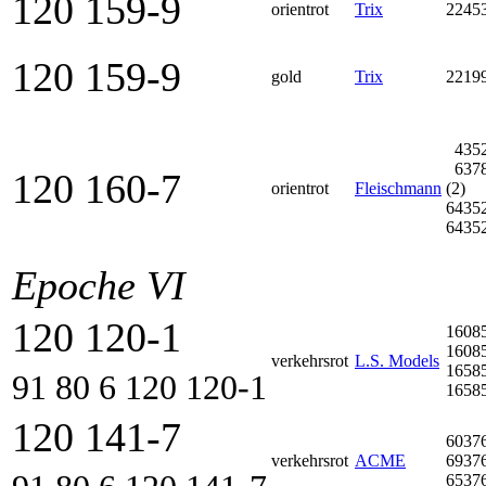
120 159-9
orientrot
Trix
2245
120 159-9
gold
Trix
2219
4352
637
120 160-7
orientrot
Fleischmann
(2)
64352
64352
Epoche VI
120 120-1
1608
1608
verkehrsrot
L.S. Models
1658
91 80 6 120 120-1
1658
120 141-7
6037
verkehrsrot
ACME
6937
6537