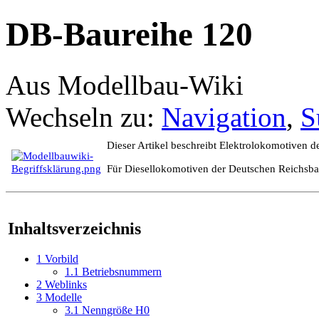
DB-Baureihe 120
Aus Modellbau-Wiki
Wechseln zu:
Navigation
,
S
Dieser Artikel beschreibt Elektrolokomotiven 
Für Diesellokomotiven der Deutschen Reichsb
Inhaltsverzeichnis
1
Vorbild
1.1
Betriebsnummern
2
Weblinks
3
Modelle
3.1
Nenngröße H0