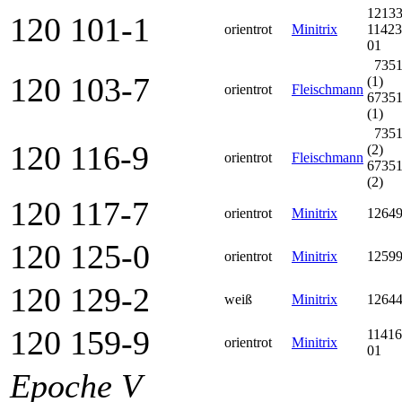
1213
120 101-1
orientrot
Minitrix
11423
01
735
120 103-7
(1)
orientrot
Fleischmann
6735
(1)
735
120 116-9
(2)
orientrot
Fleischmann
6735
(2)
120 117-7
orientrot
Minitrix
1264
120 125-0
orientrot
Minitrix
1259
120 129-2
weiß
Minitrix
1264
120 159-9
11416
orientrot
Minitrix
01
Epoche V