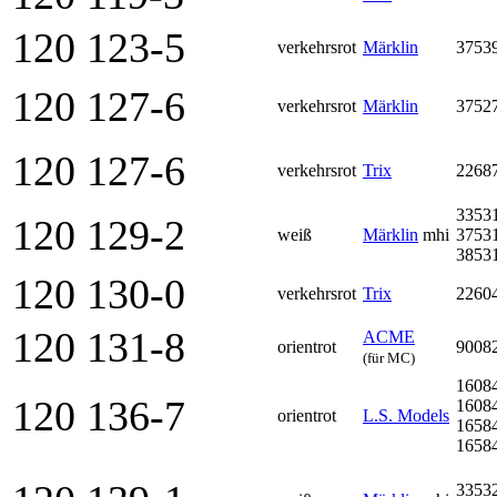
120 123-5
verkehrsrot
Märklin
3753
120 127-6
verkehrsrot
Märklin
3752
120 127-6
verkehrsrot
Trix
2268
3353
120 129-2
weiß
Märklin
mhi
3753
3853
120 130-0
verkehrsrot
Trix
2260
120 131-8
ACME
orientrot
9008
(für MC)
1608
120 136-7
1608
orientrot
L.S. Models
1658
1658
3353