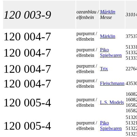
120 003-9
ozeanblau /
Märklin
3101
elfenbein
Messe
120 004-7
purpurrot /
Märklin
3753
elfenbein
5133
120 004-7
purpurrot /
Piko
5133
elfenbein
Spielwaren
5133
120 004-7
purpurrot /
Trix
2276
elfenbein
120 004-7
purpurrot /
Fleischmann
4353
elfenbein
1608
120 005-4
purpurrot /
1608
L.S. Models
elfenbein
1658
1658
5132
120 005-4
purpurrot /
Piko
5132
elfenbein
Spielwaren
5132
5132