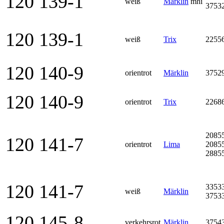
120 139-1
weiß
Märklin
mhi
3753
120 139-1
weiß
Trix
2255
120 140-9
orientrot
Märklin
3752
120 140-9
orientrot
Trix
2268
2085
120 141-7
orientrot
Lima
2085
2885
120 141-7
3353
weiß
Märklin
3753
120 145-8
verkehrsrot
Märklin
3754