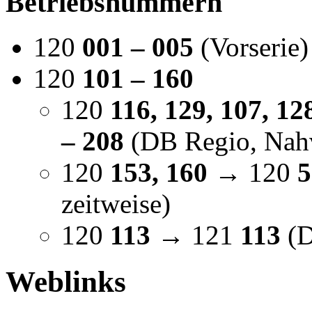
Betriebsnummern
120
001 – 005
(Vorserie)
120
101 – 160
120
116, 129, 107, 12
– 208
(DB Regio, Nahv
120
153, 160
→ 120
5
zeitweise)
120
113
→ 121
113
(D
Weblinks