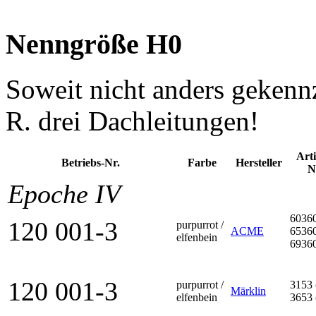
Nenngröße H0
Soweit nicht anders gekennz
R. drei Dachleitungen!
Arti
Betriebs-Nr.
Farbe
Her­steller
N
Epoche IV
6036
120 001-3
purpurrot /
ACME
6536
elfenbein
6936
120 001-3
purpurrot /
3153 
Märklin
elfenbein
3653 