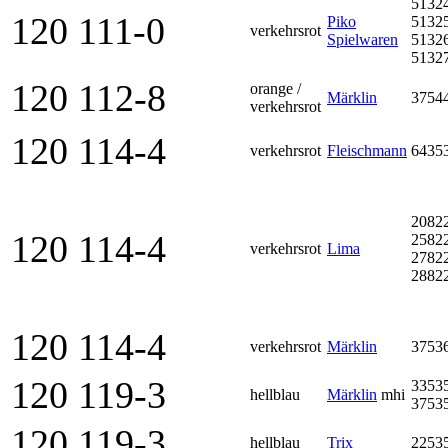
5132
120 111-0
Piko
5132
verkehrsrot
Spielwaren
5132
5132
120 112-8
orange /
Märklin
3754
verkehrsrot
120 114-4
verkehrsrot
Fleischmann
6435
2082
120 114-4
2582
verkehrsrot
Lima
2782
2882
120 114-4
verkehrsrot
Märklin
3753
120 119-3
3353
hellblau
Märklin
mhi
3753
120 119-3
hellblau
Trix
2253