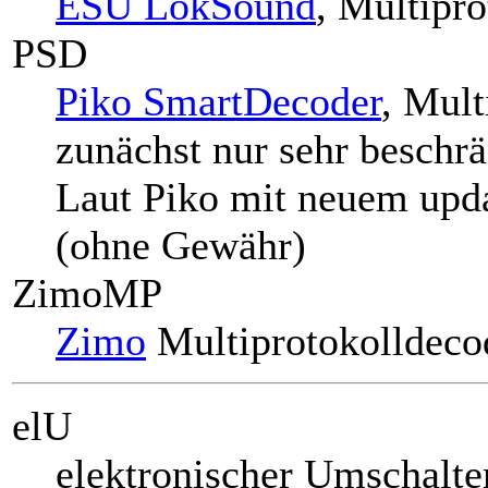
ESU LokSound
, Multipr
PSD
Piko SmartDecoder
, Mult
zunächst nur sehr beschr
Laut Piko mit neuem upda
(ohne Gewähr)
ZimoMP
Zimo
Multiprotokolldeco
elU
elektronischer Umschalte