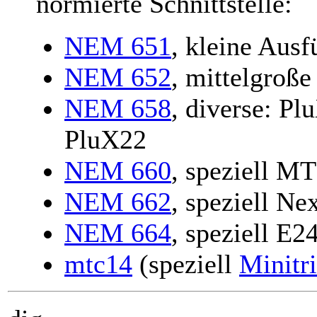
normierte Schnittstelle:
NEM 651
, kleine Ausf
NEM 652
, mittelgroß
NEM 658
, diverse: P
PluX22
NEM 660
, speziell M
NEM 662
, speziell Ne
NEM 664
, speziell E2
mtc14
(speziell
Minitr