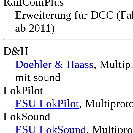
RailComPlus
Erweiterung für DCC (Fa
ab 2011)
D&H
Doehler & Haass
, Multi
mit sound
LokPilot
ESU LokPilot
, Multiprot
LokSound
ESU LokSound
, Multipr