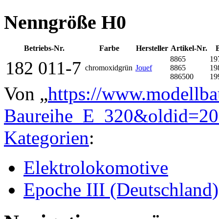
Nenngröße H0
Betriebs-Nr.
Farbe
Her­steller
Artikel-Nr.
B
8865
19
182 011-7
chromoxid­grün
Jouef
8865
19
886500
19
Von „
https://www.modellba
Baureihe_E_320&oldid=2
Kategorien
:
Elektrolokomotive
Epoche III (Deutschland)