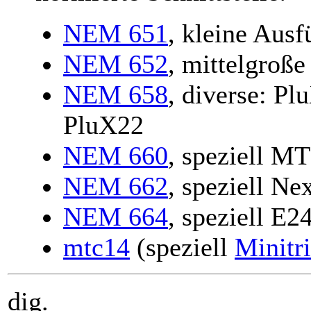
NEM 651
, kleine Ausf
NEM 652
, mittelgroß
NEM 658
, diverse: P
PluX22
NEM 660
, speziell M
NEM 662
, speziell Ne
NEM 664
, speziell E2
mtc14
(speziell
Minitr
dig.