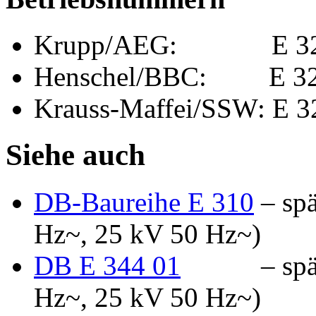
Krupp/AEG:
E 3
Henschel/BBC:
E 3
Krauss-Maffei/SSW: E 
Siehe auch
DB-Baureihe E 310
– spä
Hz~, 25 kV 50 Hz~)
DB E 344 01
– sp
Hz~, 25 kV 50 Hz~)