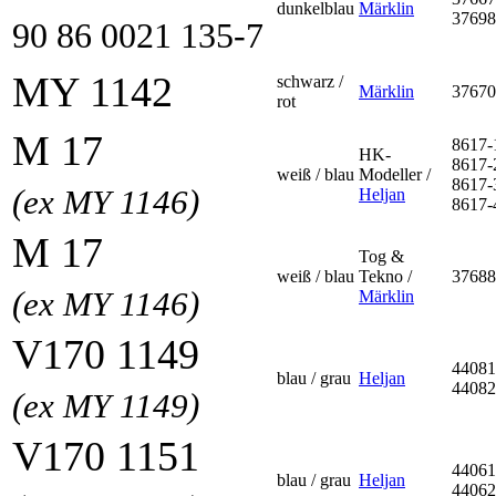
dunkelblau
Märklin
37698
90 86 0021 135-7
MY 1142
schwarz /
Märklin
37670
rot
M 17
8617-
HK-
8617-
weiß / blau
Modeller /
8617-
(ex MY 1146)
Heljan
8617-
M 17
Tog &
weiß / blau
Tekno /
37688
(ex MY 1146)
Märklin
V170 1149
44081
blau / grau
Heljan
44082
(ex MY 1149)
V170 1151
44061
blau / grau
Heljan
44062