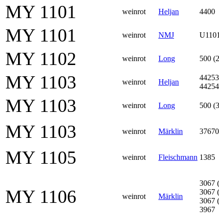
MY 1101
weinrot
Heljan
4400
MY 1101
weinrot
NMJ
U110
MY 1102
weinrot
Long
500 (2
MY 1103
44253
weinrot
Heljan
44254
MY 1103
weinrot
Long
500 (3
MY 1103
weinrot
Märklin
37670
MY 1105
weinrot
Fleischmann
1385
3067 
MY 1106
3067 
weinrot
Märklin
3067 
3967