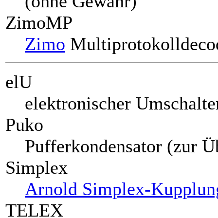
(ohne Gewähr)
ZimoMP
Zimo
Multiprotokolldeco
elU
elektronischer Umschalte
Puko
Pufferkondensator (zur Ü
Simplex
Arnold Simplex-Kupplun
TELEX