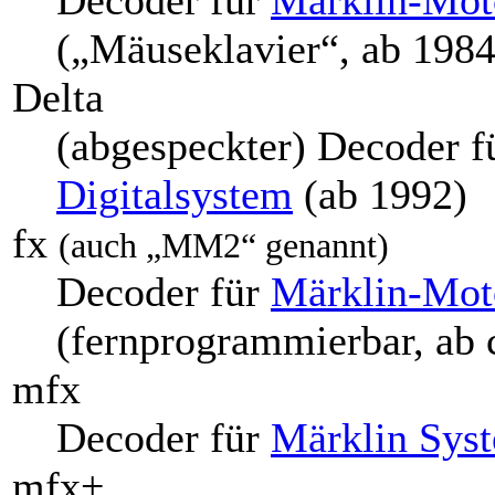
(„Mäuseklavier“, ab 1984
Delta
(abgespeckter) Decoder f
Digitalsystem
(ab 1992)
fx
(auch „MM2“ genannt)
Decoder für
Märklin-Moto
(fernprogrammierbar, ab 
mfx
Decoder für
Märklin Sys
mfx+