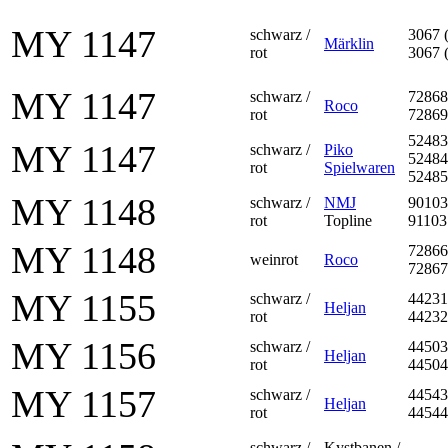
MY 1147
schwarz /
3067 
Märklin
rot
3067 
MY 1147
schwarz /
72868
Roco
rot
72869
52483
MY 1147
schwarz /
Piko
52484
rot
Spielwaren
52485
MY 1148
schwarz /
NMJ
90103
rot
Topline
91103
MY 1148
72866
weinrot
Roco
72867
MY 1155
schwarz /
44231
Heljan
rot
44232
MY 1156
schwarz /
44503
Heljan
rot
44504
MY 1157
schwarz /
44543
Heljan
rot
44544
schwarz /
Kystbanen /