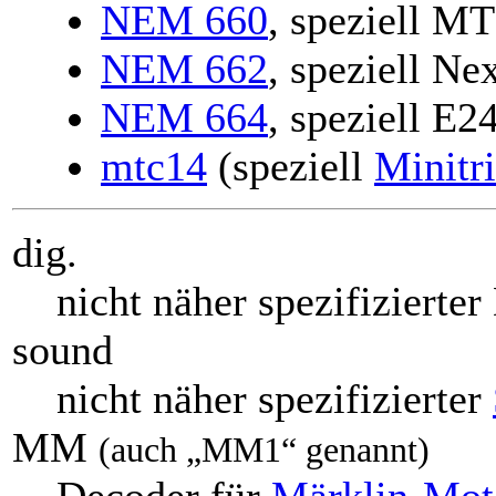
NEM 660
, speziell M
NEM 662
, speziell Ne
NEM 664
, speziell E2
mtc14
(speziell
Minitr
dig.
nicht näher spezifizierter
sound
nicht näher spezifizierter
MM
(auch „MM1“ genannt)
Decoder für
Märklin-Moto