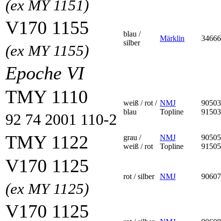
(ex MY 1151)
V170 1155
blau /
Märklin
34666
silber
(ex MY 1155)
Epoche VI
TMY 1110
weiß / rot /
NMJ
90503
blau
Topline
91503
92 74 2001 110-2
TMY 1122
grau /
NMJ
90505
weiß / rot
Topline
91505
V170 1125
rot / silber
NMJ
90607
(ex MY 1125)
V170 1125