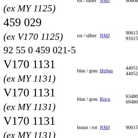
rot / silber
NMJ
90608
(ex MY 1125)
459 029
90615
(ex V170 1125)
rot / silber
NMJ
91615
92 55 0 459 021-5
V170 1131
44051
blau / grau
Heljan
44052
(ex MY 1131)
V170 1131
63480
blau / grau
Roco
69480
(ex MY 1131)
V170 1131
braun / rot
NMJ
90615
(ex MY 1131)