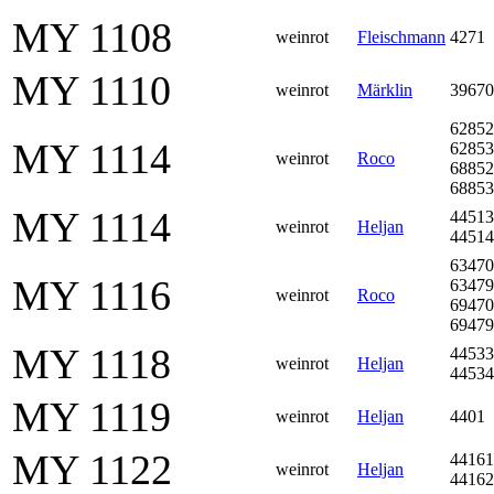
MY 1108
weinrot
Fleischmann
4271
MY 1110
weinrot
Märklin
39670
62852
MY 1114
62853
weinrot
Roco
68852
68853
MY 1114
44513
weinrot
Heljan
44514
63470
MY 1116
63479
weinrot
Roco
69470
69479
MY 1118
44533
weinrot
Heljan
44534
MY 1119
weinrot
Heljan
4401
MY 1122
44161
weinrot
Heljan
44162