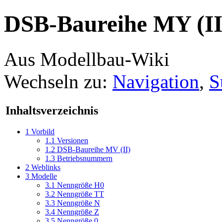
DSB-Baureihe MY (II
Aus Modellbau-Wiki
Wechseln zu:
Navigation
,
S
Inhaltsverzeichnis
1
Vorbild
1.1
Versionen
1.2
DSB-Baureihe MV (II)
1.3
Betriebsnummern
2
Weblinks
3
Modelle
3.1
Nenngröße H0
3.2
Nenngröße TT
3.3
Nenngröße N
3.4
Nenngröße Z
3.5
Nenngröße 0