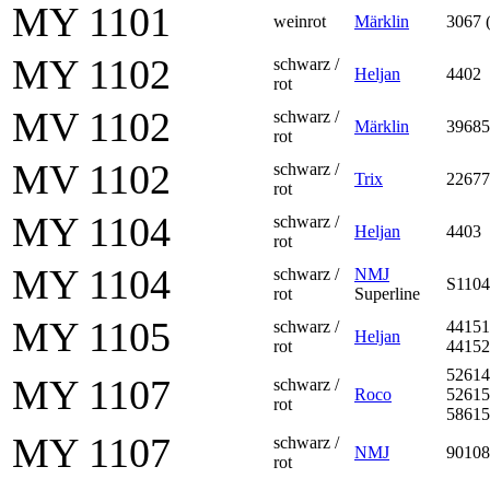
MY 1101
weinrot
Märklin
3067 
MY 1102
schwarz /
Heljan
4402
rot
MV 1102
schwarz /
Märklin
39685
rot
MV 1102
schwarz /
Trix
22677
rot
MY 1104
schwarz /
Heljan
4403
rot
MY 1104
schwarz /
NMJ
S1104
rot
Superline
MY 1105
schwarz /
44151
Heljan
rot
44152
52614
MY 1107
schwarz /
Roco
52615
rot
58615
MY 1107
schwarz /
NMJ
90108
rot