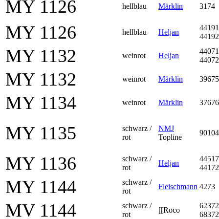
MY 1126
hellblau
Märklin
3174
MY 1126
44191
hellblau
Heljan
44192
MY 1132
44071
weinrot
Heljan
44072
MY 1132
weinrot
Märklin
39675
MY 1134
weinrot
Märklin
37676
MY 1135
schwarz /
NMJ
90104
rot
Topline
MY 1136
schwarz /
44517
Heljan
rot
44172
MY 1144
schwarz /
Fleischmann
4273
rot
MV 1144
schwarz /
62372
[[Roco
rot
68372