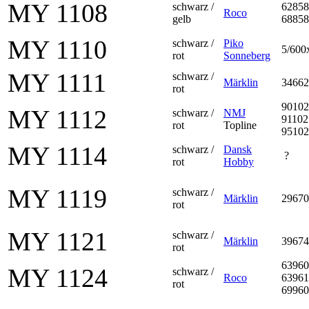
MY 1108
schwarz /
62858
Roco
gelb
68858
MY 1110
schwarz /
Piko
5/600
rot
Sonneberg
MY 1111
schwarz /
Märklin
34662
rot
90102
MY 1112
schwarz /
NMJ
91102
rot
Topline
95102
MY 1114
schwarz /
Dansk
?
rot
Hobby
MY 1119
schwarz /
Märklin
29670
rot
MY 1121
schwarz /
Märklin
39674
rot
63960
MY 1124
schwarz /
Roco
63961
rot
69960