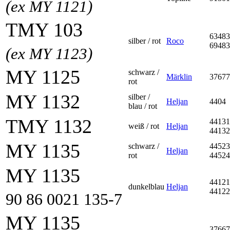
(ex MY 1121)
TMY 103
63483
silber / rot
Roco
69483
(ex MY 1123)
MY 1125
schwarz /
Märklin
37677
rot
MY 1132
silber /
Heljan
4404
blau / rot
TMY 1132
44131
weiß / rot
Heljan
44132
MY 1135
schwarz /
44523
Heljan
rot
44524
MY 1135
44121
dunkelblau
Heljan
44122
90 86 0021 135-7
MY 1135
37667