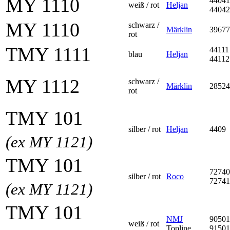
MY 1110
44041
weiß / rot
Heljan
44042
MY 1110
schwarz /
Märklin
39677
rot
TMY 1111
44111
blau
Heljan
44112
MY 1112
schwarz /
Märklin
28524
rot
TMY 101
silber / rot
Heljan
4409
(ex MY 1121)
TMY 101
72740
silber / rot
Roco
72741
(ex MY 1121)
TMY 101
NMJ
90501
weiß / rot
Topline
91501