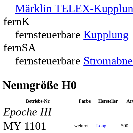
Märklin TELEX-Kupplu
fernK
fernsteuerbare
Kupplung
fernSA
fernsteuerbare
Stromabn
Nenngröße H0
Betriebs-Nr.
Farbe
Her­steller
Art
Epoche III
MY 1101
weinrot
Long
500