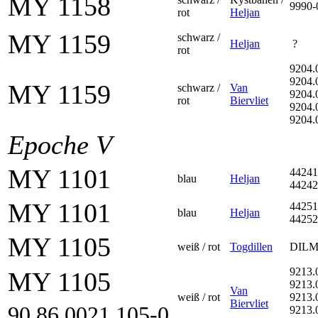
MY 1158
9990-
rot
Heljan
MY 1159
schwarz /
Heljan
?
rot
9204.
9204.
MY 1159
schwarz /
Van
9204.
rot
Biervliet
9204.
9204.
Epoche V
MY 1101
44241
blau
Heljan
44242
MY 1101
44251
blau
Heljan
44252
MY 1105
weiß / rot
Togdillen
DIL
9213.
MY 1105
9213.
Van
weiß / rot
9213.
Biervliet
90 86 0021 105-0
9213.