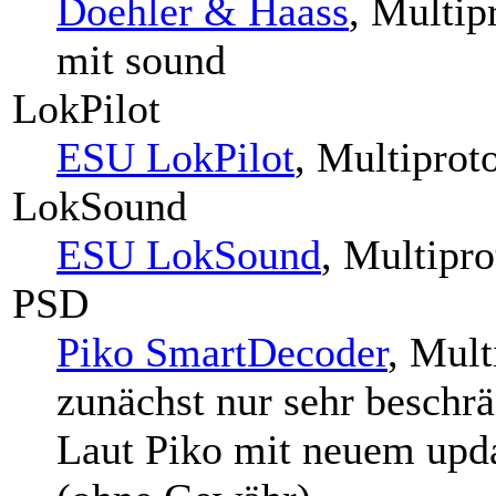
Doehler & Haass
, Multi
mit sound
LokPilot
ESU LokPilot
, Multiprot
LokSound
ESU LokSound
, Multipr
PSD
Piko SmartDecoder
, Mult
zunächst nur sehr beschr
Laut Piko mit neuem upda