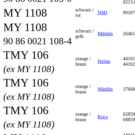
9213.
MY 1108
schwarz /
NMJ
90107
rot
MY 1108
schwarz /
Märklin
26461
gelb
90 86 0021 108-4
TMY 106
orange /
44101
Heljan
braun
44102
(ex MY 1108)
TMY 106
orange /
Märklin
37668
braun
(ex MY 1108)
TMY 106
orange /
62859
Roco
braun
68859
(ex MY 1108)