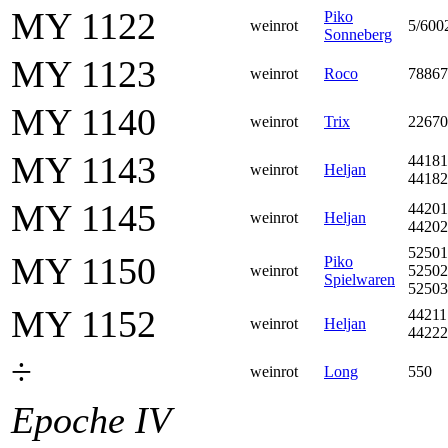
MY 1122
Piko
weinrot
5/600
Sonneberg
MY 1123
weinrot
Roco
78867
MY 1140
weinrot
Trix
22670
MY 1143
44181
weinrot
Heljan
44182
MY 1145
44201
weinrot
Heljan
44202
52501
MY 1150
Piko
weinrot
52502
Spielwaren
52503
MY 1152
44211
weinrot
Heljan
44222
÷
weinrot
Long
550
Epoche IV