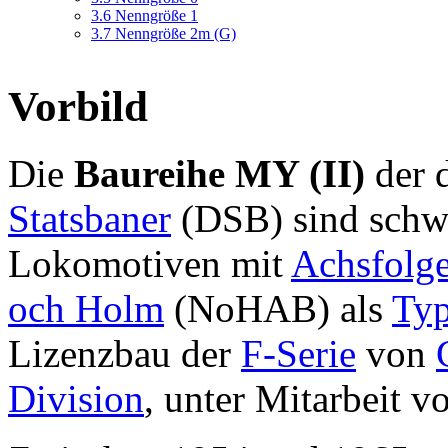
3.6
Nenngröße 1
3.7
Nenngröße 2m (G)
Vorbild
Die
Baureihe MY (II)
der 
Statsbaner
(DSB) sind sch
Lokomotiven mit
Achsfolg
och Holm
(NoHAB) als
Ty
Lizenzbau der
F-Serie
von
Division
, unter Mitarbeit 