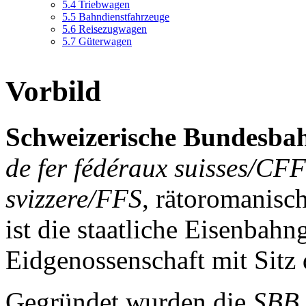
5.4
Triebwagen
5.5
Bahndienstfahrzeuge
5.6
Reisezugwagen
5.7
Güterwagen
Vorbild
Schweizerische Bundesba
de fer fédéraux suisses/CFF
svizzere/FFS
, rätoromanisc
ist die staatliche Eisenbahn
Eidgenossenschaft mit Sitz 
Gegründet wurden die
SBB