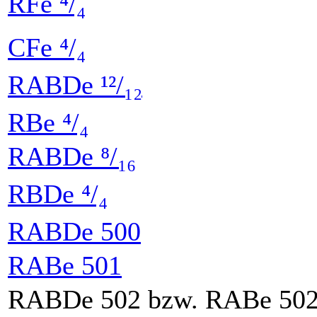
RFe ⁴/₄
CFe ⁴/₄
RABDe ¹²/₁₂
RBe ⁴/₄
RABDe ⁸/₁₆
RBDe ⁴/₄
RABDe 500
RABe 501
RABDe 502 bzw. RABe 50