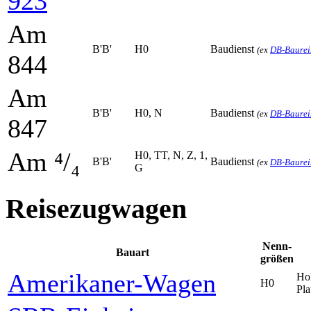
923
Am
B'B'
H0
Baudienst
(ex
DB-Baurei
844
Am
B'B'
H0, N
Baudienst
(ex
DB-Baurei
847
Am ⁴/₄
H0, TT, N, Z, 1,
B'B'
Baudienst
(ex
DB-Baurei
G
Reisezugwagen
Nenn­
Bauart
größen
Amerikaner-Wagen
Hol
H0
Pla