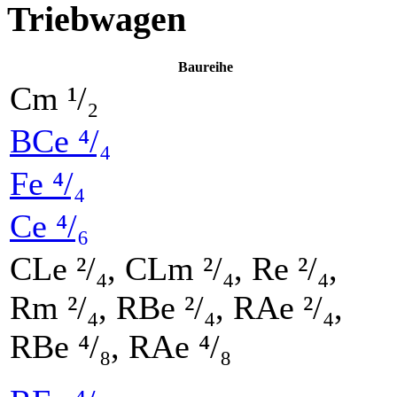
Triebwagen
Baureihe
Cm ¹/₂
BCe ⁴/₄
Fe ⁴/₄
Ce ⁴/₆
CLe ²/₄,
CLm ²/₄,
Re ²/₄,
Rm ²/₄,
RBe ²/₄,
RAe ²/₄,
RBe ⁴/₈,
RAe ⁴/₈