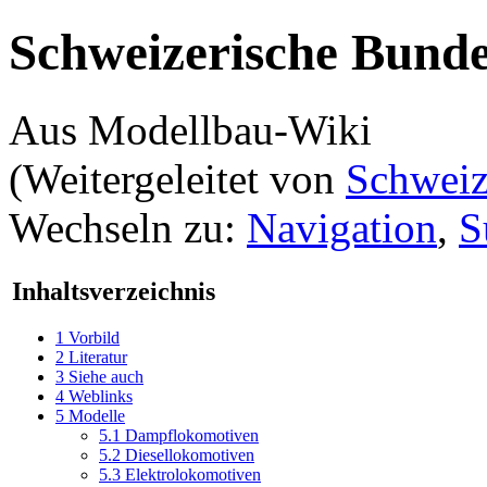
Schweizerische Bund
Aus Modellbau-Wiki
(Weitergeleitet von
Schweiz
Wechseln zu:
Navigation
,
S
Inhaltsverzeichnis
1
Vorbild
2
Literatur
3
Siehe auch
4
Weblinks
5
Modelle
5.1
Dampflokomotiven
5.2
Diesellokomotiven
5.3
Elektrolokomotiven