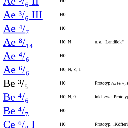
Ae ³/₆ II
H0
Ae ³/₆ III
H0
Ae ⁴/₇
H0
Ae ⁸/₁₄
H0, N
u. a. „Landilok“
Ae ⁴/₆
H0
Ae ⁶/₆
H0, N, Z, 1
Be ³/₅
H0
Prototyp
(ex Fb ³/₅
Be ⁴/₆
H0, N, 0
inkl. zwei Protot
Be ⁴/₇
H0
Ce ⁶/₈ I
H0
Prototyp, „Köffer