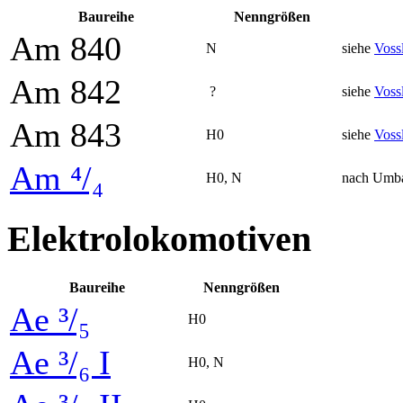
Baureihe
Nenn­größen
Am 840
N
siehe
Voss
Am 842
?
siehe
Voss
Am 843
H0
siehe
Voss
Am ⁴/₄
H0, N
nach Umba
Elektrolokomotiven
Baureihe
Nenn­größen
Ae ³/₅
H0
Ae ³/₆ I
H0, N