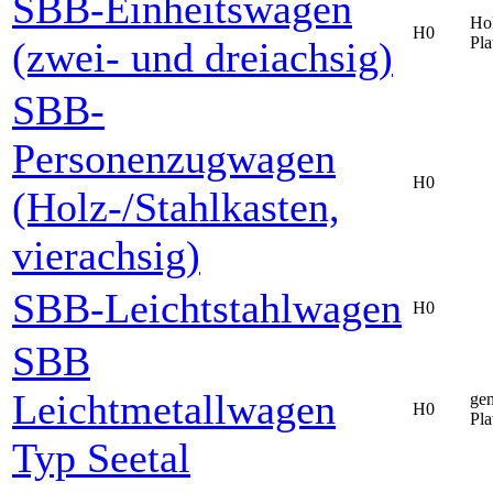
SBB-Einheitswagen
Hol
H0
Pla
(zwei- und dreiachsig)
SBB-
Personenzugwagen
H0
(Holz-/Stahlkasten,
vierachsig)
SBB-Leichtstahlwagen
H0
SBB
Leichtmetallwagen
gen
H0
Pla
Typ Seetal