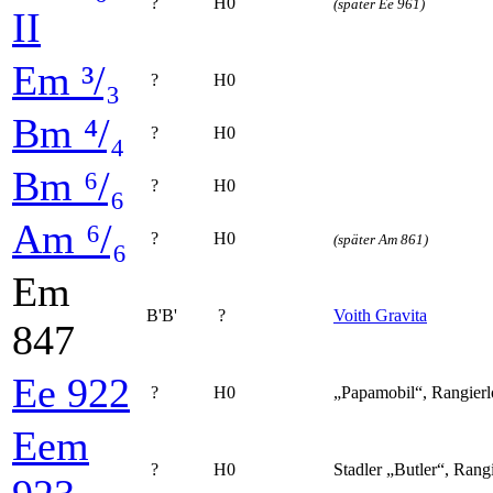
?
H0
(später Ee 961)
II
Em ³/₃
?
H0
Bm ⁴/₄
?
H0
Bm ⁶/₆
?
H0
Am ⁶/₆
?
H0
(später Am 861)
Em
B'B'
?
Voith Gravita
847
Ee 922
?
H0
„Papamobil“, Rangier­
Eem
?
H0
Stadler „Butler“, Rang