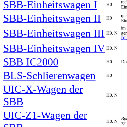
SBB-Einheitswagen I
re
H0
Ein
SBB-Einheitswagen II
qu
H0
Ein
im 
SBB-Einheitswagen III
H0, N
gen
BL
SBB-Einheitswagen IV
H0, N
SBB IC2000
H0
Do
BLS-Schlierenwagen
H0
UIC-X-Wagen der
H0, N
SBB
UIC-Z1-Wagen der
Bp
H0, N
73