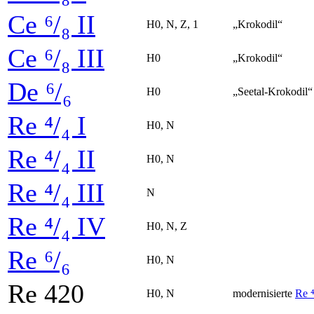
Ce ⁶/₈ II
H0, N, Z, 1
„Krokodil“
Ce ⁶/₈ III
H0
„Krokodil“
De ⁶/₆
H0
„Seetal-Krokodil“
Re ⁴/₄ I
H0, N
Re ⁴/₄ II
H0, N
Re ⁴/₄ III
N
Re ⁴/₄ IV
H0, N, Z
Re ⁶/₆
H0, N
Re 420
H0, N
modernisierte
Re ⁴