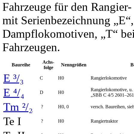
Fahrzeuge für den Rangier-
mit Serienbezeichnung „E“
Dampflokomotiven, „T“ bei 
Fahrzeugen.
Achs­
Baureihe
Nenn­größen
B
folge
E ³/₃
C
H0
Rangier­lokomotive
E ⁴/₄
Rangier­lokomotive, u
D
H0
„SBB C 4/5 2601–261
Tm ²/₂
?
H0, 0
versch. Baureihen, si
Te I
?
H0
Rangier­traktor