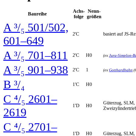
Achs­
Nenn­
Baureihe
folge
größen
A ³/₅ 501/502,
2'C
basiert auf JS-Re
601–649
A ³/₅ 701–811
2'C
H0
(ex
Jura-Simplon-B
A ³/₅ 901–938
2'C
1
(ex
Gotthardbahn
(
B ³/₄
1'C
H0
C ⁴/₅ 2601–
Güterzug, SLM,
1'D
H0
Zweizylindertri
2619
C ⁴/₅ 2701–
1'D
H0
Güterzug, SLM, 