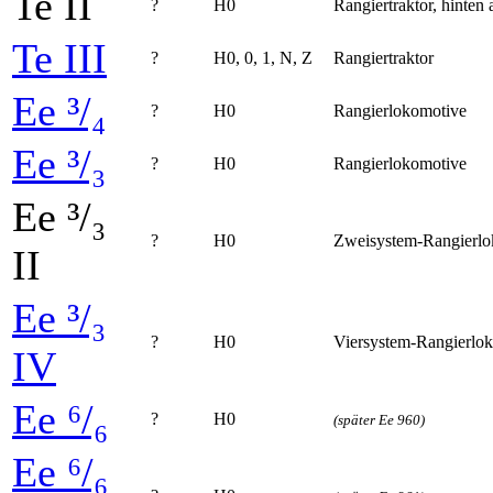
Te II
?
H0
Rangier­traktor, hinte
Te III
?
H0, 0, 1, N, Z
Rangiertraktor
Ee ³/₄
?
H0
Rangier­lokomotive
Ee ³/₃
?
H0
Rangier­lokomotive
Ee ³/₃
?
H0
Zweisystem-Rangier­l
II
Ee ³/₃
?
H0
Viersystem-Rangier­lo
IV
Ee ⁶/₆
?
H0
(später Ee 960)
Ee ⁶/₆