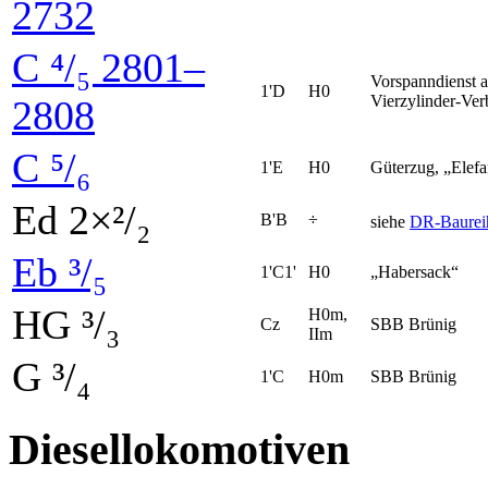
2732
C ⁴/₅ 2801–
Vorspanndienst 
1'D
H0
Vierzylinder-Ve
2808
C ⁵/₆
1'E
H0
Güterzug, „Elefa
Ed 2×²/₂
B'B
÷
siehe
DR-Baurei
Eb ³/₅
1'C1'
H0
„Habersack“
HG ³/₃
H0m,
Cz
SBB Brünig
IIm
G ³/₄
1'C
H0m
SBB Brünig
Diesellokomotiven